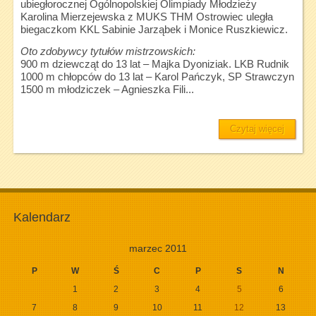
ubiegłorocznej Ogólnopolskiej Olimpiady Młodzieży
Karolina Mierzejewska z MUKS THM Ostrowiec uległa
biegaczkom KKL Sabinie Jarząbek i Monice Ruszkiewicz.
Oto zdobywcy tytułów mistrzowskich:
900 m dziewcząt do 13 lat – Majka Dyoniziak. LKB Rudnik
1000 m chłopców do 13 lat – Karol Pańczyk, SP Strawczyn
1500 m młodziczek – Agnieszka Fili...
Czytaj więcej
Kalendarz
marzec 2011
P
W
Ś
C
P
S
N
1
2
3
4
5
6
7
8
9
10
11
12
13