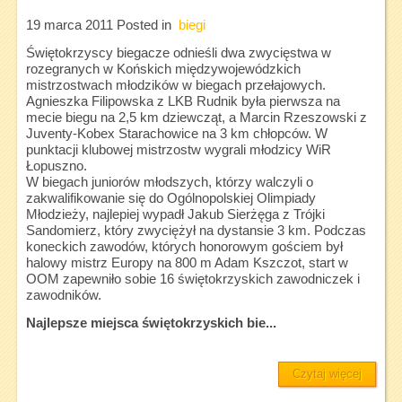
19 marca 2011
Posted in
biegi
Świętokrzyscy biegacze odnieśli dwa zwycięstwa w
rozegranych w Końskich międzywojewódzkich
mistrzostwach młodzików w biegach przełajowych.
Agnieszka Filipowska z LKB Rudnik była pierwsza na
mecie biegu na 2,5 km dziewcząt, a Marcin Rzeszowski z
Juventy-Kobex Starachowice na 3 km chłopców. W
punktacji klubowej mistrzostw wygrali młodzicy WiR
Łopuszno.
W biegach juniorów młodszych, którzy walczyli o
zakwalifikowanie się do Ogólnopolskiej Olimpiady
Młodzieży, najlepiej wypadł Jakub Sierżęga z Trójki
Sandomierz, który zwyciężył na dystansie 3 km. Podczas
koneckich zawodów, których honorowym gościem był
halowy mistrz Europy na 800 m Adam Kszczot, start w
OOM zapewniło sobie 16 świętokrzyskich zawodniczek i
zawodników.
Najlepsze miejsca świętokrzyskich bie...
Czytaj więcej