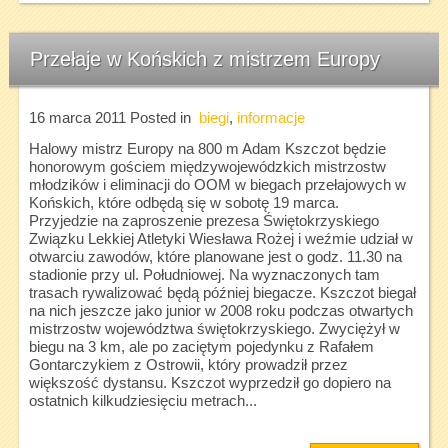
Przełaje w Końskich z mistrzem Europy
16 marca 2011
Posted in
biegi
,
informacje
Halowy mistrz Europy na 800 m Adam Kszczot będzie
honorowym gościem międzywojewódzkich mistrzostw
młodzików i eliminacji do OOM w biegach przełajowych w
Końskich, które odbędą się w sobotę 19 marca.
Przyjedzie na zaproszenie prezesa Świętokrzyskiego
Związku Lekkiej Atletyki Wiesława Rożej i weźmie udział w
otwarciu zawodów, które planowane jest o godz. 11.30 na
stadionie przy ul. Południowej. Na wyznaczonych tam
trasach rywalizować będą później biegacze. Kszczot biegał
na nich jeszcze jako junior w 2008 roku podczas otwartych
mistrzostw województwa świętokrzyskiego. Zwyciężył w
biegu na 3 km, ale po zaciętym pojedynku z Rafałem
Gontarczykiem z Ostrowii, który prowadził przez
większość dystansu. Kszczot wyprzedził go dopiero na
ostatnich kilkudziesięciu metrach...