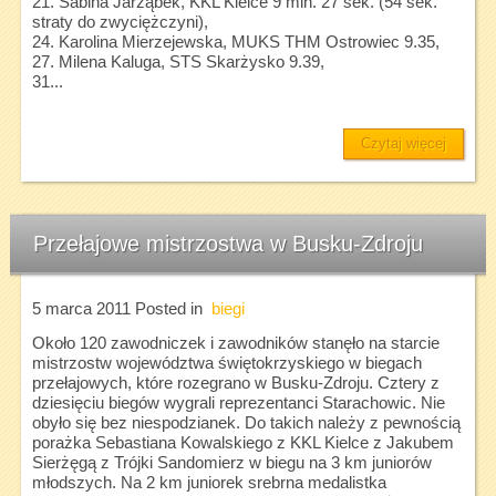
21. Sabina Jarząbek, KKL Kielce 9 min. 27 sek. (54 sek.
straty do zwyciężczyni),
24. Karolina Mierzejewska, MUKS THM Ostrowiec 9.35,
27. Milena Kaluga, STS Skarżysko 9.39,
31...
Czytaj więcej
Przełajowe mistrzostwa w Busku-Zdroju
5 marca 2011
Posted in
biegi
Około 120 zawodniczek i zawodników stanęło na starcie
mistrzostw województwa świętokrzyskiego w biegach
przełajowych, które rozegrano w Busku-Zdroju. Cztery z
dziesięciu biegów wygrali reprezentanci Starachowic. Nie
obyło się bez niespodzianek. Do takich należy z pewnością
porażka Sebastiana Kowalskiego z KKL Kielce z Jakubem
Sierżęgą z Trójki Sandomierz w biegu na 3 km juniorów
młodszych. Na 2 km juniorek srebrna medalistka