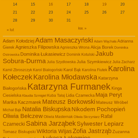
14
15
16
17
18
19
20
21
22
23
24
25
26
27
28
29
30
31
kw. »
« lut
Adam Masaczyński
Adam Kołodziej
Adrianna
Adam Wąchała
Agnieszka Filipowska
Alicja Borek
Gierek
Agnieszka Wrona
Dominika
Jakub
Dominika Łukasiewicz
Dominik Kotulski
Ostrowska
Sobura-Durma
Julia Szymkiewicz
Julia Szydłowska
Julia Zacharz
Karolina
Kamil Zbroszczyk
Karol Białogoński
Karol Bąk
Karolina Fiutek
Kołeczek
Karolina Młodawska
Katarzyna
Katarzyna Furmanek
Białogońska
Kinga
Maja Peryt
Ciesielska
Lidia Czarnecka
Kuba Tałaj
Klaudia Szmigiel
Mateusz Borkowski
Marika Kaczmarek
Mateusz Wróbel
Natalia Biskupska
Nikodem Pochopień
Michał Bąk
Oliwia Bełczew
Rafał
Oliwia Masternak
Oliwia Skrzyniarz
Sabina Jarząbek
Sylwester Lepiarz
Czarnecki
Zofia Jastrząb
Wiktoria Wijas
Zuzanna
Tomasz Biskupski