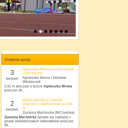
Ostatnie posty
Agnieszka Wrona jeszcze skacze
3
i bije rekordy
Agnieszka Wrona i Zdzisław
sierpień
Włodarczyk
2,91 m skoczyła o tyczce
Agnieszka Wrona
podczas 36...
Młodzi sprinterzy Czwórki
2
Ostrowiec zadebiutowali na 400
m
sierpień
Zuzanna Machnicka (fb/Czwórka)
Zuzanna Machnicka
spisała się najlepiej z
grupki świętokrzyskich lekkoatletów podczas
Mi...