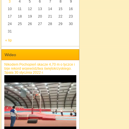
3
4
5
6
7
8
9
10
11
12
13
14
15
16
17
18
19
20
21
22
23
24
25
26
27
28
29
30
31
« lip
Wideo
Nikodem Pochopień skacze 4,70 m o tyczce i
bije rekord województwa świętokrzyskiego.
Spała 30 stycznia 2022 r.