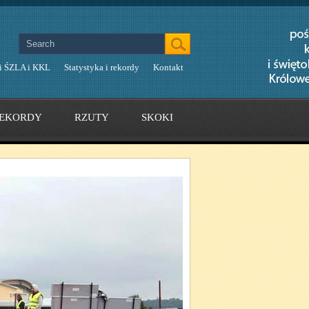
i ŚZLA i KKL
Statystyka i rekordy
Kontakt
EKORDY
RZUTY
SKOKI