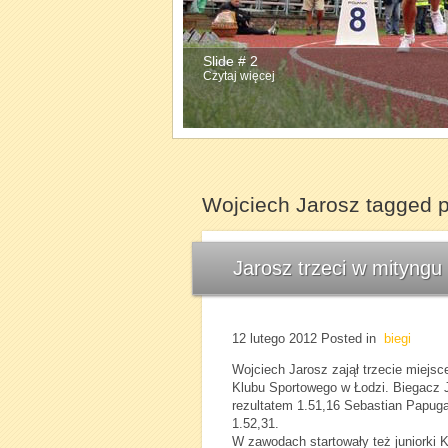
Slide # 2
Czytaj więcej
Wojciech Jarosz tagged 
Jarosz trzeci w mityngu
12 lutego 2012
Posted in
biegi
Wojciech Jarosz zajął trzecie miejs
Klubu Sportowego w Łodzi. Biegacz 
rezultatem 1.51,16 Sebastian Papug
1.52,31.
W zawodach startowały też juniorki 