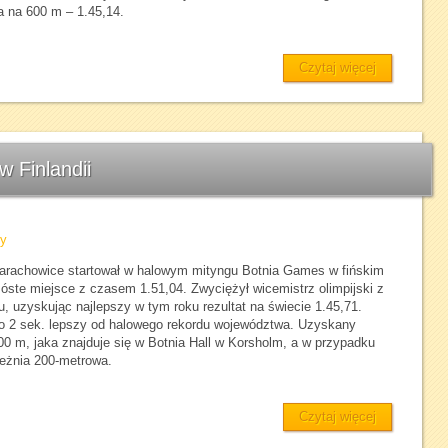
a na 600 m – 1.45,14.
Czytaj więcej
w Finlandii
dy
arachowice startował w halowym mityngu Botnia Games w fińskim
óste miejsce z czasem 1.51,04. Zwyciężył wicemistrz olimpijski z
, uzyskując najlepszy w tym roku rezultat na świecie 1.45,71.
ko 2 sek. lepszy od halowego rekordu województwa. Uzyskany
00 m, jaka znajduje się w Botnia Hall w Korsholm, a w przypadku
eżnia 200-metrowa.
Czytaj więcej