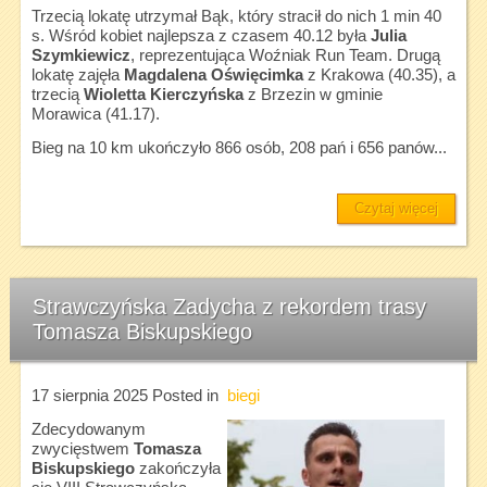
Trzecią lokatę utrzymał Bąk, który stracił do nich 1 min 40
s. Wśród kobiet najlepsza z czasem 40.12 była
Julia
Szymkiewicz
, reprezentująca Woźniak Run Team. Drugą
lokatę zajęła
Magdalena Oświęcimka
z Krakowa (40.35), a
trzecią
Wioletta Kierczyńska
z Brzezin w gminie
Morawica (41.17).
Bieg na 10 km ukończyło 866 osób, 208 pań i 656 panów...
Czytaj więcej
Strawczyńska Zadycha z rekordem trasy
Tomasza Biskupskiego
17 sierpnia 2025
Posted in
biegi
Zdecydowanym
zwycięstwem
Tomasza
Biskupskiego
zakończyła