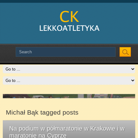
Slide # 3
Czytaj więcej
Michał Bąk tagged posts
Na podium w półmaratonie w Krakowie i w
maratonie na Cyprze