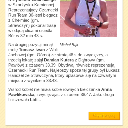
w Skarżysku-Kamiennej.
Reprezentujący Czarnecki
Run Team 36-letni biegacz
z Chełmiec (gm.
Strawczyn) pokonał trasę
wiodącą ulicami osiedla
Bór w 32 min 43 s.
Na drugiej pozycji minął
Michał Bąk
metę
Tomasz Iwan
z Woli
Jachowej (gm. Górno) ze stratą 46 s do zwycięzcy, a
trzecią lokatę zajął
Damian Kutera
z Dąbrowy (gm.
Pawłów) z czasem 33.39. Obydwaj również reprezentują
Czarnecki Run Team. Najlepszy spoza tej grupy był Łukasz
Handzel ze Strawczyna, który uplasował się na czwartym
miejscu z wynikiem 33.43.
Wśród kobiet nie miała sobie równych kielczanka
Anna
Pawlikowska
, zwyciężając z czasem 38.47. Jako druga
finiszowała
Lidi...
Czytaj więcej