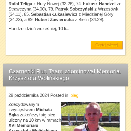
Rafał Teliga
z Huty Nowej (33.26), 74.
Łukasz Handzel
ze
Strawczyna (34.00), 78.
Patryk Sobczyński
z Wrzosówki
(34.11), 85.
Sebastian Łukasiewicz
z Miedzianej Góry
(34.23), a 89.
Hubert Zawierucha
z Bielin (34.29).
Handzel dzień wcześniej, 10 li...
Czytaj więcej
Czarnecki Run Team zdominował Memoriał
Krzysztofa Wolińskiego
28 października 2024
Posted in
biegi
Zdecydowanym
zwycięstwem
Michała
Bąka
zakończył się bieg
uliczny na 10 km w ramach
XVI Memoriału
Krzysztofa Wolińskiego