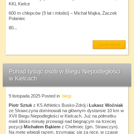
KKL Kielce
600 m chłopców (9 lat i młodsi) – Michał Majka, Żaczek
Połaniec
80...
Czytaj więcej
Ponad tysiąc osób w Biegu Niepodległości
w Kielcach
9 listopada 2025
Posted in
biegi
Piotr Sztuk
z KS Athletics Busko-Zdrój i
Łukasz Woźniak
ze Strawczyna dominowali na głównym dystansie 10 km w
XVII Biegu Niepodległości w Kielcach. Już na półmetku
mieli blisko minutę przewagi nad biegnącym na trzeciej
pozycji
Michałem Bąkiem
z Chełmiec (gm. Strawczyn).
Na metę wbiegli razem, trzymając się za ręce, w czasie