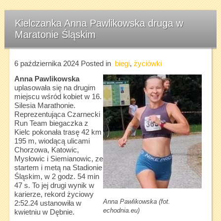
Kielczanka Anna Pawlikowska druga w
Maratonie Śląskim
6 października 2024
Posted in
biegi
,
życiówki
Anna Pawlikowska
uplasowała się na drugim
miejscu wśród kobiet w 16.
Silesia Marathonie.
Reprezentująca Czarnecki
Run Team biegaczka z
Kielc pokonała trasę 42 km
195 m, wiodącą ulicami
Chorzowa, Katowic,
Mysłowic i Siemianowic, ze
startem i metą na Stadionie
Śląskim, w 2 godz. 54 min
47 s. To jej drugi wynik w
karierze, rekord życiowy
Anna Pawlikowska (fot.
2:52.24 ustanowiła w
echodnia.eu)
kwietniu w Dębnie.