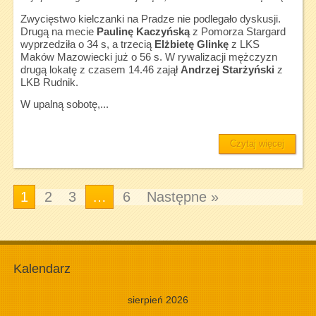
Zwycięstwo kielczanki na Pradze nie podlegało dyskusji.
Drugą na mecie
Paulinę Kaczyńską
z Pomorza Stargard
wyprzedziła o 34 s, a trzecią
Elżbietę Glinkę
z LKS
Maków Mazowiecki już o 56 s. W rywalizacji mężczyzn
drugą lokatę z czasem 14.46 zajął
Andrzej Starżyński
z
LKB Rudnik.
W upalną sobotę,...
Czytaj więcej
1
2
3
…
6
Następne »
Kalendarz
sierpień 2026