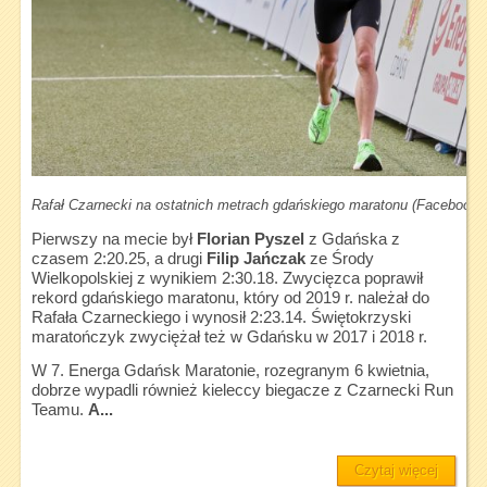
Rafał Czarnecki na ostatnich metrach gdańskiego maratonu (Facebook
Pierwszy na mecie był
Florian
Pyszel
z Gdańska z
czasem 2:20.25, a drugi
Filip Jańczak
ze Środy
Wielkopolskiej z wynikiem 2:30.18. Zwycięzca poprawił
rekord gdańskiego maratonu, który od 2019 r. należał do
Rafała Czarneckiego i wynosił 2:23.14. Świętokrzyski
maratończyk zwyciężał też w Gdańsku w 2017 i 2018 r.
W 7. Energa Gdańsk Maratonie, rozegranym 6 kwietnia,
dobrze wypadli również kieleccy biegacze z Czarnecki Run
Teamu.
A...
Czytaj więcej