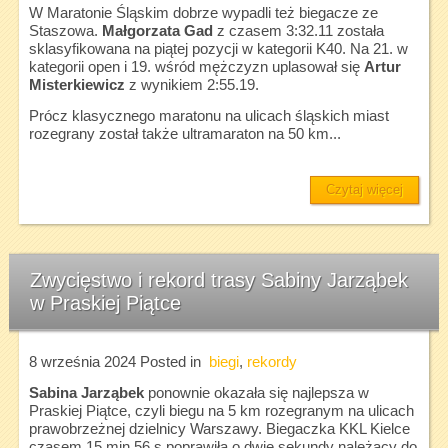
W Maratonie Śląskim dobrze wypadli też biegacze ze
Staszowa.
Małgorzata Gad
z czasem 3:32.11 została
sklasyfikowana na piątej pozycji w kategorii K40. Na 21. w
kategorii open i 19. wśród mężczyzn uplasował się
Artur
Misterkiewicz
z wynikiem 2:55.19.
Prócz klasycznego maratonu na ulicach śląskich miast
rozegrany został także ultramaraton na 50 km...
Czytaj więcej
Zwycięstwo i rekord trasy Sabiny Jarząbek
w Praskiej Piątce
8 września 2024
Posted in
biegi
,
rekordy
Sabina Jarząbek
ponownie okazała się najlepsza w
Praskiej Piątce, czyli biegu na 5 km rozegranym na ulicach
prawobrzeżnej dzielnicy Warszawy. Biegaczka KKL Kielce
czasem 15 min 56 s poprawiła o dwie sekundy należący do