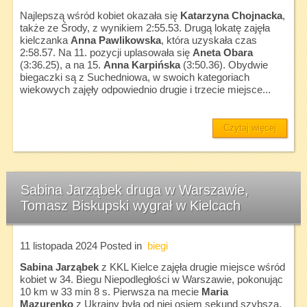
Najlepszą wśród kobiet okazała się
Katarzyna Chojnacka
,
także ze Środy, z wynikiem 2:55.53. Drugą lokatę zajęła
kielczanka
Anna Pawlikowska
, która uzyskała czas
2:58.57. Na 11. pozycji uplasowała się
Aneta Obara
(3:36.25), a na 15.
Anna Karpińska
(3:50.36). Obydwie
biegaczki są z Suchedniowa, w swoich kategoriach
wiekowych zajęły odpowiednio drugie i trzecie miejsce...
Czytaj więcej
Sabina Jarząbek druga w Warszawie,
Tomasz Biskupski wygrał w Kielcach
11 listopada 2024
Posted in
biegi
Sabina Jarząbek
z KKL Kielce zajęła drugie miejsce wśród
kobiet w 34. Biegu Niepodległości w Warszawie, pokonując
10 km w 33 min 8 s. Pierwsza na mecie
Maria
Mazurenko
z Ukrainy była od niej osiem sekund szybsza.