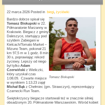
22 marca 2026
Posted in
biegi
,
życiówki
Bardzo dobrze spisał się
Tomasz Biskupski
w 22.
Półmaratonie Marzanny w
Krakowie. Biegacz z gminy
Daleszyce, startujący pod
szyldem Zabiegani w
Kielcach/Tomato Market –
Mizuno Team, pokonał 21
km 97,5 m w 1 godz. 8 min
30 s, poprawiając rekord
życiowy. Lepszy od niego
był tylko
Adam
Czerwiński
z Wieliczki,
który uzyskał czas
Tomasz Biskupski
1:08.09. Czwarte miejsce
w wynikiem 1:13.23 zajął
Michał Bąk
z Chełmiec (gm. Strawczyn), reprezentujący
Czarnecki Run Team.
Świętokrzyscy biegacze startowali też w znacznie silniej
obsadzonym 20. Półmaratonie Warszawskim. Wśród kobiet