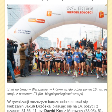
Start do biegu w Warszawie, w którym wzięło udział ponad 16 tys. osób
stroju z numerem F1 (fot. biegniepodleglosci.waw.pl)
W rywalizacji mężczyzn bardzo dobrze spisał się
kielczanin
Jakub Brzóska
, plasując się na 14. pozycji z
czasem 31.56. 41. był
Dawid Kos
z Morawicy (33.08), 51.