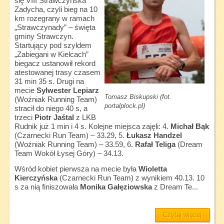
się VIII Strawczyńska
Zadycha, czyli bieg na 10
km rozegrany w ramach
„Strawczynady” – święta
gminy Strawczyn.
Startujący pod szyldem
„Zabiegani w Kielcach”
biegacz ustanowił rekord
atestowanej trasy czasem
31 min 35 s. Drugi na
mecie
Sylwester Lepiarz
Tomasz Biskupski (fot.
(Woźniak Running Team)
portalplock.pl)
stracił do niego 40 s, a
trzeci
Piotr Jaśtal
z LKB
Rudnik już 1 min i 4 s. Kolejne miejsca zajęli: 4.
Michał Bąk
(Czarnecki Run Team) – 33.29, 5.
Łukasz Handzel
(Woźniak Running Team) – 33.59, 6.
Rafał Teliga
(Dream
Team Wokół Łysej Góry) – 34.13.
Wśród kobiet pierwsza na mecie była
Wioletta
Kierczyńska
(Czarnecki Run Team) z wynikiem 40.13. 10
s za nią finiszowała
Monika Gałęziowska
z Dream Te...
Czytaj więcej