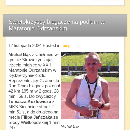
Świętokrzyscy biegacze na podium w
Maratonie Odrzańskim
17 listopada 2024
Posted in
biegi
Michał Bąk
z Chełmiec w
gminie Strawczyn zajął
trzecie miejsce w XXII
Maratonie Odrzańskim w
Kędzierzynie-Koźlu.
Reprezentujący Czarnecki
Run Team biegacz pokonał
42 km 195 m w 2 godz. 28
min i 58 s. Do zwycięzcy
Tomasza Kozłowicza
z
MKS Siechnice stracił 2
min 51 s, a do drugiego na
mecie
Filipa Jańczaka
ze
Środy Wielkopolskiej 1 min
Michał Bąk
24 s.