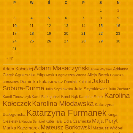
P
W
Ś
C
P
S
N
1
2
3
4
5
6
7
8
9
10
11
12
13
14
15
16
17
18
19
20
21
22
23
24
25
26
27
28
29
30
31
« lip
Adam Masaczyński
Adam Kołodziej
Adrianna
Adam Wąchała
Agnieszka Filipowska
Alicja Borek
Gierek
Agnieszka Wrona
Dominika
Jakub
Dominika Łukasiewicz
Dominik Kotulski
Ostrowska
Sobura-Durma
Julia Szymkiewicz
Julia Szydłowska
Julia Zacharz
Karolina
Kamil Zbroszczyk
Karol Białogoński
Karol Bąk
Karolina Fiutek
Kołeczek
Karolina Młodawska
Katarzyna
Katarzyna Furmanek
Białogońska
Kinga
Maja Peryt
Ciesielska
Lidia Czarnecka
Kuba Tałaj
Klaudia Szmigiel
Mateusz Borkowski
Marika Kaczmarek
Mateusz Wróbel