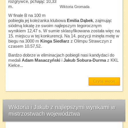
rozgrywce, pchając 10,33
m.
Wiktoria Gromada
W finale B na 100 m
pobiegła jej koleżanka klubowa
Emilia Dąbek
, zajmując
siódmą lokatę ze swoim najlepszym tegorocznym
wynikiem 12,47 s. W sumie sklasyfikowana została więc na
15. miejscu w tej konkurencji. Na 14. pozycji minęła metę w
biegu na 3000 m
Kinga Siedlarz
z Olimpu Strawczyn z
czasem 10.57,52.
Bardzo dobrze w eliminacjach pobiegli nasi kandydaci do
medali
Adam Masaczyński
i
Jakub Sobura-Durma
z KKL
Kielce...
Czytaj więcej
Wiktoria i Jakub z najlepszymi wynikami w
mistrzostwach województwa