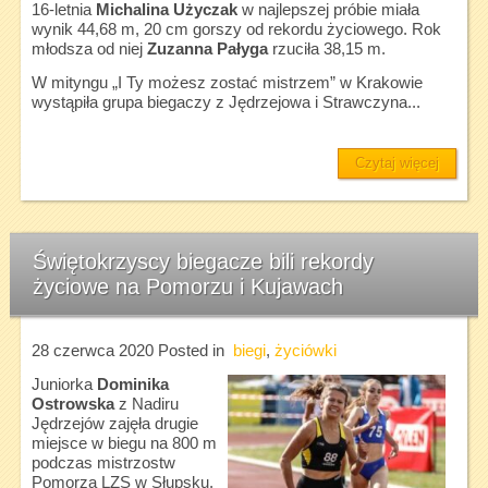
16-letnia
Michalina Użyczak
w najlepszej próbie miała
wynik 44,68 m, 20 cm gorszy od rekordu życiowego. Rok
młodsza od niej
Zuzanna Pałyga
rzuciła 38,15 m.
W mityngu „I Ty możesz zostać mistrzem” w Krakowie
wystąpiła grupa biegaczy z Jędrzejowa i Strawczyna...
Czytaj więcej
Świętokrzyscy biegacze bili rekordy
życiowe na Pomorzu i Kujawach
28 czerwca 2020
Posted in
biegi
,
życiówki
Juniorka
Dominika
Ostrowska
z Nadiru
Jędrzejów zajęła drugie
miejsce w biegu na 800 m
podczas mistrzostw
Pomorza LZS w Słupsku.