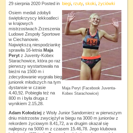
29 sierpnia 2020
Posted in
biegi
,
rzuty
,
skoki
,
życiówki
Osiem medali zdobyli
świętokrzyscy lekkoatleci
w krajowych
mistrzostwach Zrzeszenia
Ludowe Zespoły Sportowe
w Ciechanowie.
Największą niespodziankę
sprawiła 16-letnia
Maja
Peryt
z Juventy-Kobex
Starachowice, która po raz
pierwszy wystartowała na
bieżni na 1500 m i
zdecydowanie wygrała bieg
juniorek młodszych na tym
dystansie w czasie
Maja Peryt (Facebook Juventa-
4.40,92. Pobiegła też na
Kobex Starachowice)
800 m i była druga z
wynikiem 2.15,28.
Adam Kołodziej
z Wisły Junior Sandomierz w pierwszym
dniu mistrzostw zwyciężył w biegu na 3000 m juniorów z
rekordem życiowym 8.41,72, a w drugim okazał się
najlepszy na 5000 m z czasem 15.46,78. Jego klubowa