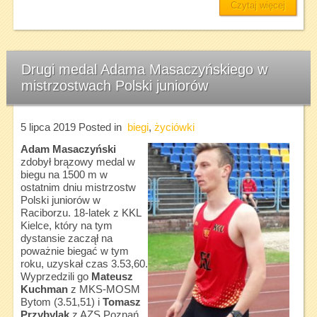
Czytaj więcej
Drugi medal Adama Masaczyńskiego w
mistrzostwach Polski juniorów
5 lipca 2019
Posted in
biegi
,
życiówki
Adam Masaczyński
zdobył brązowy medal w
biegu na 1500 m w
ostatnim dniu mistrzostw
Polski juniorów w
Raciborzu. 18-latek z KKL
Kielce, który na tym
dystansie zaczął na
poważnie biegać w tym
roku, uzyskał czas 3.53,60.
Wyprzedzili go
Mateusz
Kuchman
z MKS-MOSM
Bytom (3.51,51) i
Tomasz
Przybylak
z AZS Poznań