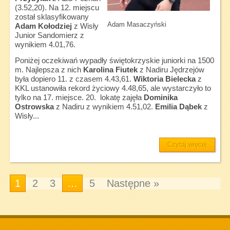
(3.52,20). Na 12. miejscu
został sklasyfikowany
Adam Masaczyński
Adam Kołodziej
z Wisły
Junior Sandomierz z
wynikiem 4.01,76.
Poniżej oczekiwań wypadły świętokrzyskie juniorki na 1500
m. Najlepsza z nich
Karolina Fiutek
z Nadiru Jędrzejów
była dopiero 11. z czasem 4.43,61.
Wiktoria Bielecka
z
KKL ustanowiła rekord życiowy 4.48,65, ale wystarczyło to
tylko na 17. miejsce. 20. lokatę zajęła
Dominika
Ostrowska
z Nadiru z wynikiem 4.51,02.
Emilia Dąbek
z
Wisły...
Czytaj więcej
1
2
3
…
5
Następne »