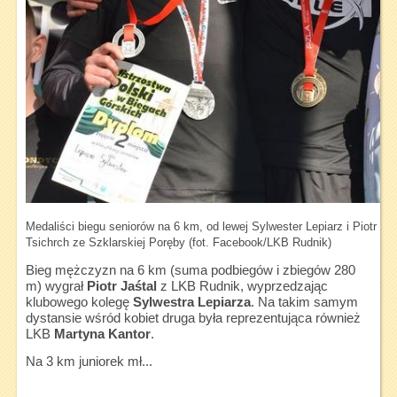
Medaliści biegu seniorów na 6 km, od lewej Sylwester Lepiarz i Piotr J
Tsichrch ze Szklarskiej Poręby (fot. Facebook/LKB Rudnik)
Bieg mężczyzn na 6 km (suma podbiegów i zbiegów 280
m) wygrał
Piotr Jaśtal
z LKB Rudnik, wyprzedzając
klubowego kolegę
Sylwestra Lepiarza
. Na takim samym
dystansie wśród kobiet druga była reprezentująca również
LKB
Martyna Kantor
.
Na 3 km juniorek mł...