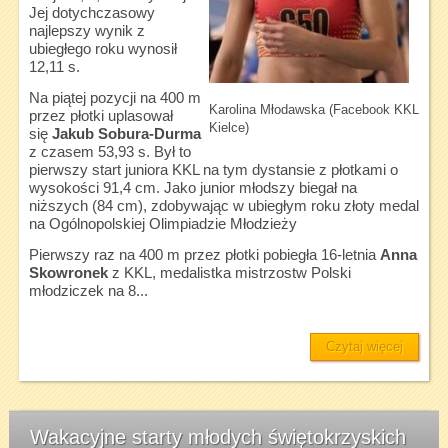
Jej dotychczasowy
najlepszy wynik z
ubiegłego roku wynosił
12,11 s.
Na piątej pozycji na 400 m
Karolina Młodawska (Facebook KKL
przez płotki uplasował
Kielce)
się
Jakub Sobura-Durma
z czasem 53,93 s. Był to
pierwszy start juniora KKL na tym dystansie z płotkami o
wysokości 91,4 cm. Jako junior młodszy biegał na
niższych (84 cm), zdobywając w ubiegłym roku złoty medal
na Ogólnopolskiej Olimpiadzie Młodzieży
Pierwszy raz na 400 m przez płotki pobiegła 16-letnia
Anna
Skowronek
z KKL, medalistka mistrzostw Polski
młodziczek na 8...
Czytaj więcej
Wakacyjne starty młodych świętokrzyskich