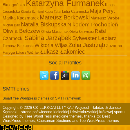
Katarzyna Furmanek
Białogońska
Kinga
Maja Peryt
Ciesielska
Lidia Czarnecka
Kuba Tałaj
Klaudia Szmigiel
Mateusz Borkowski
Marika Kaczmarek
Mateusz Wróbel
Natalia Biskupska
Nikodem Pochopień
Michał Bąk
Oliwia Bełczew
Rafał
Oliwia Masternak
Oliwia Skrzyniarz
Sabina Jarząbek
Sylwester Lepiarz
Czarnecki
Zofia Jastrząb
Wiktoria Wijas
Zuzanna
Tomasz Biskupski
Łukasz Łakomiec
Pałyga
Łukasz Woźniak
Social Profiles
SMThemes
Smart free Wordpress themes on SMT Framework
Copyright © 2026
CK LEKKOATLETYKA / Wojciech Habdas & Janusz
Kędracki
- strona poświęcona kieleckiej i świętokrzyskiej królowej sportu
Designed by
Free WordPress medicine themes
, thanks to:
Best
WordPress themes
,
Caesarean Sections
and
Top WordPress themes