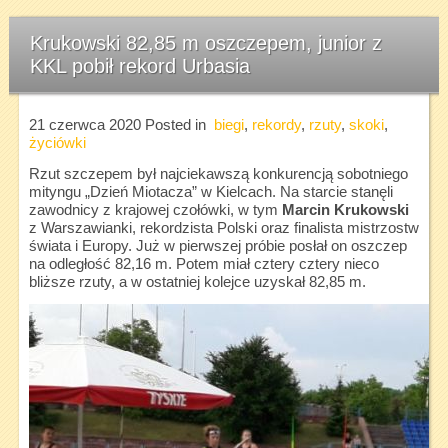
Krukowski 82,85 m oszczepem, junior z
KKL pobił rekord Urbasia
21 czerwca 2020
Posted in
biegi
,
rekordy
,
rzuty
,
skoki
,
życiówki
Rzut szczepem był najciekawszą konkurencją sobotniego
mityngu „Dzień Miotacza” w Kielcach. Na starcie stanęli
zawodnicy z krajowej czołówki, w tym
Marcin Krukowski
z Warszawianki, rekordzista Polski oraz finalista mistrzostw
świata i Europy. Już w pierwszej próbie posłał on oszczep
na odległość 82,16 m. Potem miał cztery cztery nieco
bliższe rzuty, a w ostatniej kolejce uzyskał 82,85 m.