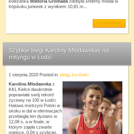
koleżanka
Wiktoria Gromada
zdobyła srebrny medal w
trójskoku juniorek z wynikiem 10,81 m...
Czytaj więcej
Szybkie biegi Karoliny Młodawskiej na
mityngu w Łodzi
1 sierpnia 2020
Posted in
biegi
,
życiówki
Karolina Młodawska
z
KKL Kielce dwukrotnie
poprawiała swój rekord
życiowy na 100 w Łodzi.
Halowa mistrzyni Polski w
skoku w dal w eliminacjach
przebiegła ten dystans w
12,08 s, a w finale, w
którym zajęła czwarte
miejsce, 0,04 s szybciej.