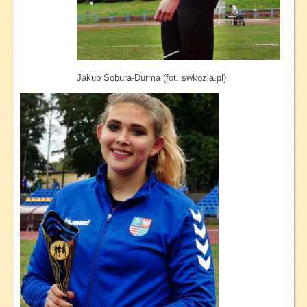
Jakub Sobura-Durma (fot. swkozla.pl)