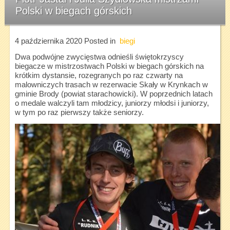
Polski w biegach górskich
4 października 2020
Posted in
biegi
Dwa podwójne zwycięstwa odnieśli świętokrzyscy
biegacze w mistrzostwach Polski w biegach górskich na
krótkim dystansie, rozegranych po raz czwarty na
malowniczych trasach w rezerwacie Skały w Krynkach w
gminie Brody (powiat starachowicki). W poprzednich latach
o medale walczyli tam młodzicy, juniorzy młodsi i juniorzy,
w tym po raz pierwszy także seniorzy.