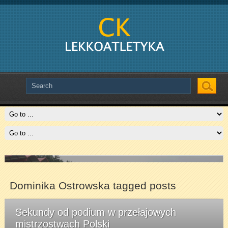
Slide # 2
Slide # 3
Czytaj więcej
Czytaj więcej
Dominika Ostrowska tagged posts
Sekundy od podium w przełajowych
mistrzostwach Polski