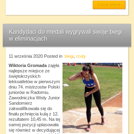
Czytaj więcej
Kandydaci do medali wygrywali swoje biegi
w eliminacjach
11 września 2020
Posted in
biegi
,
rzuty
Wiktoria Gromada
zajęła
najlepsze miejsce ze
świętokrzyskich
lekkoatletów w pierwszym
dniu 74. mistrzostw Polski
juniorów w Radomiu.
Zawodniczka Wisły Junior
Sandomierz
zakwalifikowała się do
finału pchnięcia kulą z 12.
rezultatem 10,45 m. Na tej
samej pozycji uplasowała
się również w decydującej