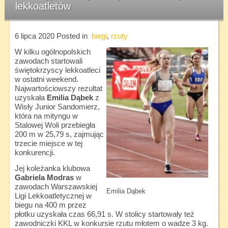
lekkoatletów
6 lipca 2020
Posted in
biegi
,
rzuty
W kilku ogólnopolskich
zawodach startowali
świętokrzyscy lekkoatleci
w ostatni weekend.
Najwartościowszy rezultat
uzyskała
Emilia Dąbek
z
Wisły Junior Sandomierz,
która na mityngu w
Stalowej Woli przebiegła
200 m w 25,79 s, zajmując
trzecie miejsce w tej
konkurencji.
Jej koleżanka klubowa
Gabriela Modras
w
zawodach Warszawskiej
Emilia Dąbek
Ligi Lekkoatletycznej w
biegu na 400 m przez
płotku uzyskała czas 66,91 s. W stolicy startowały też
zawodniczki KKL w konkursie rzutu młotem o wadze 3 kg.