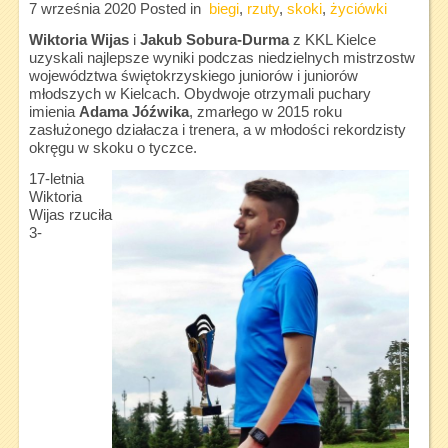
7 września 2020
Posted in
biegi
,
rzuty
,
skoki
,
życiówki
Wiktoria Wijas
i
Jakub Sobura-Durma
z KKL Kielce
uzyskali najlepsze wyniki podczas niedzielnych mistrzostw
województwa świętokrzyskiego juniorów i juniorów
młodszych w Kielcach. Obydwoje otrzymali puchary
imienia
Adama Jóźwika
, zmarłego w 2015 roku
zasłużonego działacza i trenera, a w młodości rekordzisty
okręgu w skoku o tyczce.
17-letnia
Wiktoria
Wijas rzuciła
3-