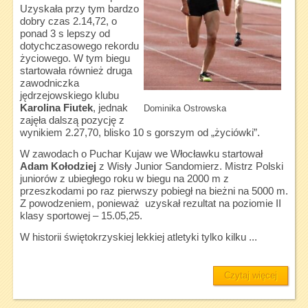
Uzyskała przy tym bardzo
dobry czas 2.14,72, o
ponad 3 s lepszy od
dotychczasowego rekordu
życiowego. W tym biegu
startowała również druga
zawodniczka
jędrzejowskiego klubu
Karolina Fiutek
, jednak
Dominika Ostrowska
zajęła dalszą pozycję z
wynikiem 2.27,70, blisko 10 s gorszym od „życiówki”.
W zawodach o Puchar Kujaw we Włocławku startował
Adam Kołodziej
z Wisły Junior Sandomierz. Mistrz Polski
juniorów z ubiegłego roku w biegu na 2000 m z
przeszkodami po raz pierwszy pobiegł na bieżni na 5000 m.
Z powodzeniem, ponieważ uzyskał rezultat na poziomie II
klasy sportowej – 15.05,25.
W historii świętokrzyskiej lekkiej atletyki tylko kilku ...
Czytaj więcej