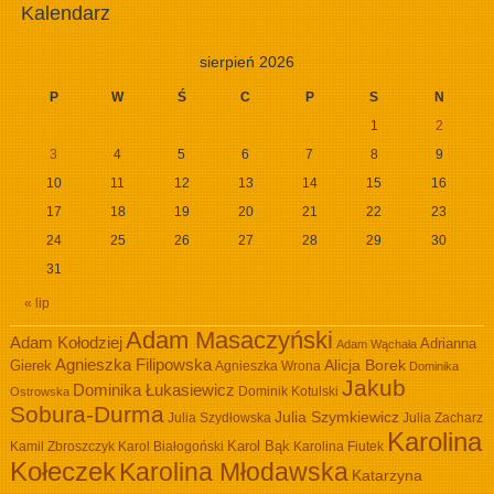
Kalendarz
sierpień 2026
P
W
Ś
C
P
S
N
1
2
3
4
5
6
7
8
9
10
11
12
13
14
15
16
17
18
19
20
21
22
23
24
25
26
27
28
29
30
31
« lip
Adam Masaczyński
Adam Kołodziej
Adrianna
Adam Wąchała
Agnieszka Filipowska
Alicja Borek
Gierek
Agnieszka Wrona
Dominika
Jakub
Dominika Łukasiewicz
Dominik Kotulski
Ostrowska
Sobura-Durma
Julia Szymkiewicz
Julia Szydłowska
Julia Zacharz
Karolina
Kamil Zbroszczyk
Karol Białogoński
Karol Bąk
Karolina Fiutek
Kołeczek
Karolina Młodawska
Katarzyna