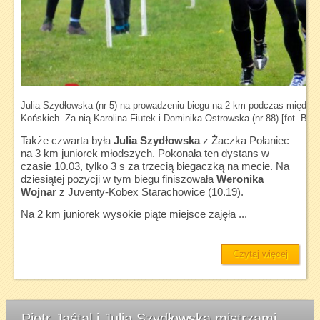
Julia Szydłowska (nr 5) na prowadzeniu biegu na 2 km podczas między
Końskich. Za nią Karolina Fiutek i Dominika Ostrowska (nr 88) [fot. Bart
Także czwarta była
Julia Szydłowska
z Żaczka Połaniec
na 3 km juniorek młodszych. Pokonała ten dystans w
czasie 10.03, tylko 3 s za trzecią biegaczką na mecie. Na
dziesiątej pozycji w tym biegu finiszowała
Weronika
Wojnar
z Juventy-Kobex Starachowice (10.19).
Na 2 km juniorek wysokie piąte miejsce zajęła ...
Czytaj więcej
Piotr Jaśtal i Julia Szydłowska mistrzami