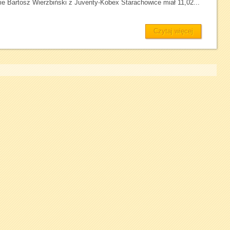
ie Bartosz Wierzbiński z Juventy-Kobex Starachowice miał 11,02...
Czytaj więcej