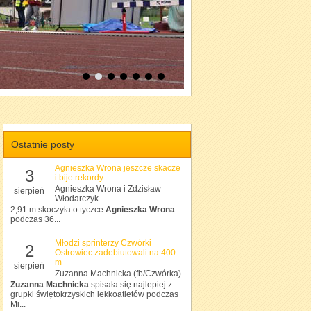
Ostatnie posty
Agnieszka Wrona jeszcze skacze
3
i bije rekordy
Agnieszka Wrona i Zdzisław
sierpień
Włodarczyk
2,91 m skoczyła o tyczce
Agnieszka Wrona
podczas 36...
Młodzi sprinterzy Czwórki
2
Ostrowiec zadebiutowali na 400
m
sierpień
Zuzanna Machnicka (fb/Czwórka)
Zuzanna Machnicka
spisała się najlepiej z
grupki świętokrzyskich lekkoatletów podczas
Mi...