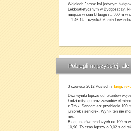
Wojciech Jarosz był jedynym świętok
Lekkoatletycznym w Bydgoszczy. Nie 
miejsce w serii B biegu na 800 m w cz
– 1.46,14 – uzyskał Marcin Lewando
Pobiegli najszybciej, ale
3 czerwca 2012
Posted in
biegi
,
rek
Dwa wyniki lepsze od rekordów woje
Łodzi mityngu oraz zawodów eliminac
z Trójki Sandomierz przebiegła 100 
juniorek i seniorek. Wynik ten nie m
m/s.
Bieg juniorów młodszych na 100 m w
10,96. To czas lepszy o 0,02 s od re