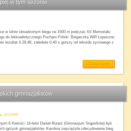
epiej w tym sezonie
jsce w silnie obsadzonym biegu na 1500 m podczas XII Memoriału
ego do lekkoatletycznego Pucharu Polski. Biegaczka WiR Łopuszno
e rezultat 4.29,48, zaledwie 0,40 s gorszy od rekordu życiowego z
Czytaj więcej
skich gimnazjalistów
y
,
życiówki
jum 6 Kielce) i 16-letni Daniel Rurarz (Gimnazjum Stąporków) byli
h igrzysk gimnazjalistów. Karolina zwyciężyła zdecydowanie bieg