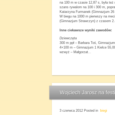
na 100 m w czasie 12,87 s, była też
szans rywalom na 100 i 300 m, popraw
Katarzyna Furmanek (Gimnazjum 26 
W biegu na 1000 m pierwszy na meci
(Gimnazjum Strawczyn) z czasem 2.
Inne ciekawsze wyniki zawodów:
Dziewczęta
300 m ppł – Barbara Toś, Gimnazjum
4×100 m – Gimnazjum 1 Kielce 55,0
wzwyż – Małgorzat...
Wojciech Jarosz na fes
3 czerwca 2012
Posted in
biegi