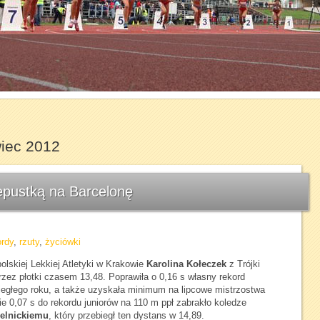
1
2
3
4
5
6
7
iec 2012
epustką na Barcelonę
ordy
,
rzuty
,
życiówki
lskiej Lekkiej Atletyki w Krakowie
Karolina Kołeczek
z Trójki
zez płotki czasem 13,48. Poprawiła o 0,16 s własny rekord
biegłego roku, a także uzyskała minimum na lipcowe mistrzostwa
ie 0,07 s do rekordu juniorów na 110 m ppł zabrakło koledze
elnickiemu
, który przebiegł ten dystans w 14,89.