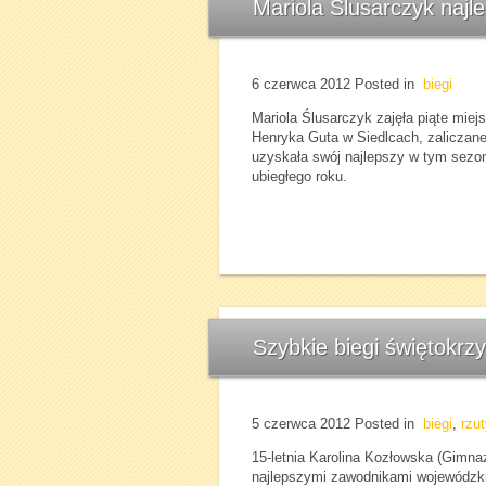
Mariola Ślusarczyk najl
6 czerwca 2012
Posted in
biegi
Mariola Ślusarczyk zajęła piąte mie
Henryka Guta w Siedlcach, zaliczan
uzyskała swój najlepszy w tym sezoni
ubiegłego roku.
Szybkie biegi świętokrzy
5 czerwca 2012
Posted in
biegi
,
rzut
15-letnia Karolina Kozłowska (Gimnaz
najlepszymi zawodnikami wojewódzkic