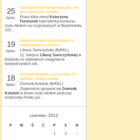
Katarzyna Furmanek walczyła, ale
25
tym razem bez medalu
Przez kilka minut
Katarzyna
lipiec
Furmanek
była liderką konkursu
rzutu młotem na rozgrywanych w Białymstoku
102...
Świętokrzyskie znów ostatnie w
19
mistrzostwach juniorów
Liliana Samczyńska (fb/KKL)
lipiec
11. miejsce
Liliany Samczyńskiej
w
trójskoku to największe osiągnięcie
świętokrzyskich lek...
Dominik Kotulski rzucił prawie 70
18
metrów i zdobył medal
Dominik Kotulski (fb/KKL)
lipiec
Znakomicie spisywał się
Dominik
Kotulski
w finale rzutu młotem podczas
mistrzostw Polski jun...
czerwiec 2012
P
W
Ś
C
P
S
N
1
2
3