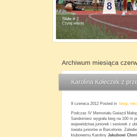
Slide # 2
Slide # 3
Czytaj więcej
Czytaj więcej
Archiwum miesiąca czerw
Karolina Kołeczek z prz
9 czerwca 2012
Posted in
biegi
,
rek
Podczas IV Memoriału Gwiazd Małopo
Sandomierz wygrała bieg na 100 m pr
województwa juniorek i seniorek z u
świata juniorów w Barcelonie. Zaledw
klubowemu Karoliny
Jakubowi Chmi