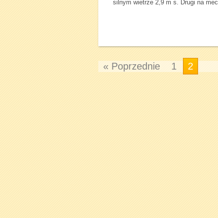
silnym wietrze 2,9 m s. Drugi na mec
« Poprzednie
1
2