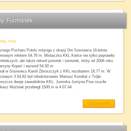
yny Furmanek
ordy
,
rzuty
znego Pucharu Polski mityngu z okazji Dni Sosnowca 16-letnia
ramowym młotem 54,78 m. Miotaczka KKL Kielce nie tylko poprawiła
łodszych, ale także rekord juniorek i seniorek, który od 2006 roku
tarzyny Kopeć i wynosił 54,50 m.
grał w Sosnowcu Kamil Zbroszczyk z KKL rezultatem 18,77 m. W
ciowym 3.54,82 był młodzieżowiec Mariusz Kondrat z Trójki
eszcze dwoje zawodników KKL. Juniorka Justyna Prus rzuciła
kasz Woźniak przebiegł 1500 m w 4.07,44.
Czytaj więcej