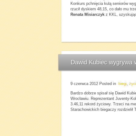
Konkurs pchnięcia kulą seniorów wy
rzucił dyskiem 48,15, co dało mu trz
Renata Misiarczyk
z KKL, uzyskując
Dawid Kubiec wygrywa 
9 czerwca 2012
Posted in
biegi
,
życ
Bardzo dobrze spisał się Dawid Kub
Wrocławiu. Reprezentant Juventy-Ko
3.46,11 rekord życiowy. Trzeci na me
Starachowickich biegaczy rozdzielił