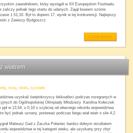
rzyskim zawodnikiem, który wystąpił w XII Europejskim Festiwalu
zaliczy jednak tego startu do udanych. Zajął bowiem szóste
asie 1.51,10. Był to dopiero 17. wynik w tej konkurencji. Najlepszy
wski z Zawiszy Bydgoszcz.
Czytaj więcej
 z wiatrem
ordy
,
rzuty
,
skoki
,
życiówki
wództwa uzyskali świętokrzyscy lekkoatleci podczas rozegranych w
yjnych do Ogólnopolskiej Olimpiady Młodzieży. Karolina Kołeczek
m ppł w 13,54, o 0,10 s szybciej od własnego rekordu województwa
oże być jednak uznany, ponieważ podczas biegu wiał wiatr o sile 4,2
ygrał Mateusz Gad z Żaczka Połaniec bardzo dobrym rezultatem
kordu województwa w tej kategorii wieku, ale uzyskany przy zbyt