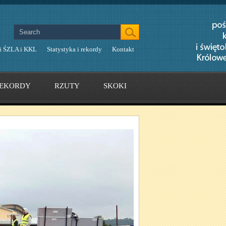
i ŚZLA i KKL
Statystyka i rekordy
Kontakt
EKORDY
RZUTY
SKOKI