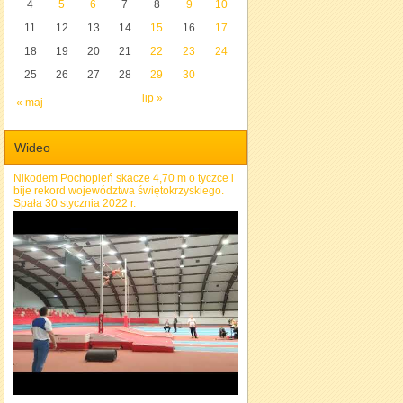
4
5
6
7
8
9
10
11
12
13
14
15
16
17
18
19
20
21
22
23
24
25
26
27
28
29
30
lip »
« maj
Wideo
Nikodem Pochopień skacze 4,70 m o tyczce i
bije rekord województwa świętokrzyskiego.
Spała 30 stycznia 2022 r.