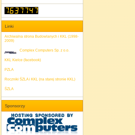
Linki
Archiwalna strona Budowlanych i KKL (1998-
2009)
Complex Computers Sp. z o.o.
KKL Kielce (facebook)
PZLA
Roczniki ŚZLA i KKL (na starej stronie KKL)
ŚZLA
Sponsorzy