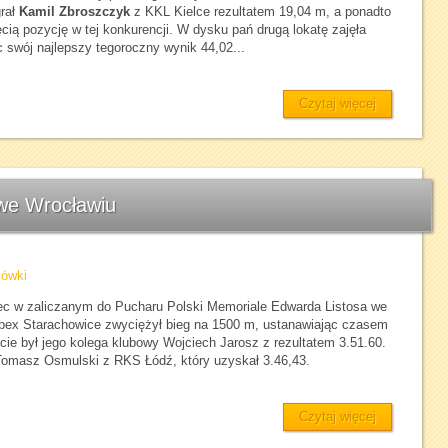
grał
Kamil Zbroszczyk
z KKL Kielce rezultatem 19,04 m, a ponadto
ecią pozycję w tej konkurencji. W dysku pań drugą lokatę zajęła
 swój najlepszy tegoroczny wynik 44,02...
Czytaj więcej
we Wrocławiu
iówki
iec w zaliczanym do Pucharu Polski Memoriale Edwarda Listosa we
bex Starachowice zwyciężył bieg na 1500 m, ustanawiając czasem
cie był jego kolega klubowy Wojciech Jarosz z rezultatem 3.51.60.
 Tomasz Osmulski z RKS Łódź, który uzyskał 3.46,43.
Czytaj więcej