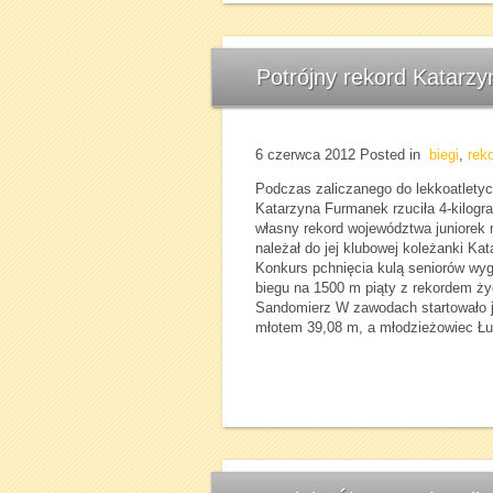
Potrójny rekord Katarz
6 czerwca 2012
Posted in
biegi
,
rek
Podczas zaliczanego do lekkoatletyc
Katarzyna Furmanek rzuciła 4-kilog
własny rekord województwa juniorek m
należał do jej klubowej koleżanki Ka
Konkurs pchnięcia kulą seniorów wy
biegu na 1500 m piąty z rekordem ży
Sandomierz W zawodach startowało j
młotem 39,08 m, a młodzieżowiec Łu