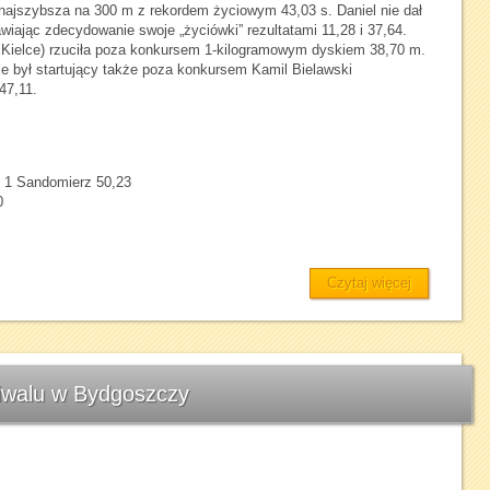
 najszybsza na 300 m z rekordem życiowym 43,03 s. Daniel nie dał
iając zdecydowanie swoje „życiówki” rezultatami 11,28 i 37,64.
Kielce) rzuciła poza konkursem 1-kilogramowym dyskiem 38,70 m.
e był startujący także poza konkursem Kamil Bielawski
47,11.
 1 Sandomierz 50,23
0
Czytaj więcej
tiwalu w Bydgoszczy