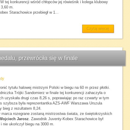
 tej konkurencji wśród chłopców jej rówieśnik i kolega klubowy
 3,60 m.
bex Starachowice przebiegł w 1...
Czytaj więcej
dalu, przewróciła się w finale
rdy
onić tytułu halowej mistrzyni Polski w biegu na 60 m przez płotki.
iczka Trójki Sandomierz w finale tej konkurencji zahaczyła o
jach uzyskała drugi czas 8,26 s, poprawiając po raz czwarty w tym
4 s szybsza była reprezentantka AZS-AWF Warszawa Urszula
y bieg z rezultatem 8,24.
-9 marca rozegrane zostaną mistrzostwa świata, ze świętokrzyskich
Wojciech Jarosz
. Zawodnik Juventy-Kobex Starachowice był
i nie ukończył biegu na 3000 m.