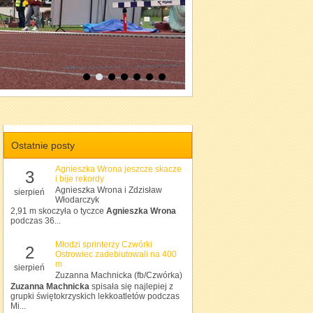
Ostatnie posty
Agnieszka Wrona jeszcze skacze
3
i bije rekordy
Agnieszka Wrona i Zdzisław
sierpień
Włodarczyk
2,91 m skoczyła o tyczce
Agnieszka Wrona
podczas 36...
Młodzi sprinterzy Czwórki
2
Ostrowiec zadebiutowali na 400
m
sierpień
Zuzanna Machnicka (fb/Czwórka)
Zuzanna Machnicka
spisała się najlepiej z
grupki świętokrzyskich lekkoatletów podczas
Mi...