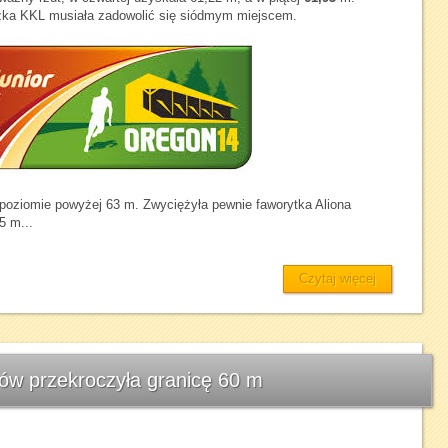
czka KKL musiała zadowolić się siódmym miejscem.
 poziomie powyżej 63 m. Zwyciężyła pewnie faworytka Aliona
5 m...
Czytaj więcej
w przekroczyła granicę 60 m