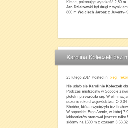
Kielce, pokonując wysokość 2,80 m. W
Jan Działowski
był drugi z wynikiem
800 m
Wojciech Jarosz
z Juventy-Ko
Karolina Kołeczek bez me
23 lutego 2014
Posted in
biegi
,
reko
Nie udało się
Karolinie Kołeczek
obr
Podczas mistrzostw w Sopocie zawodn
płotek i przewróciła się. W eliminac
sezonie rekord województwa. O 0,0
Bhebhe, która zwyciężyła też finałow
W sopockiej Ergo Arenie, w której 7
lekkoatletów startował jeszcze tylko
siódmy na 1500 m z czasem 3.53,32 