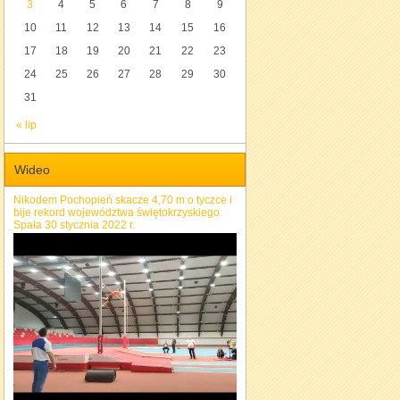
3
4
5
6
7
8
9
10
11
12
13
14
15
16
17
18
19
20
21
22
23
24
25
26
27
28
29
30
31
« lip
Wideo
Nikodem Pochopień skacze 4,70 m o tyczce i
bije rekord województwa świętokrzyskiego.
Spała 30 stycznia 2022 r.