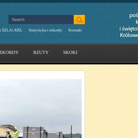
i ŚZLA i KKL
Statystyka i rekordy
Kontakt
EKORDY
RZUTY
SKOKI