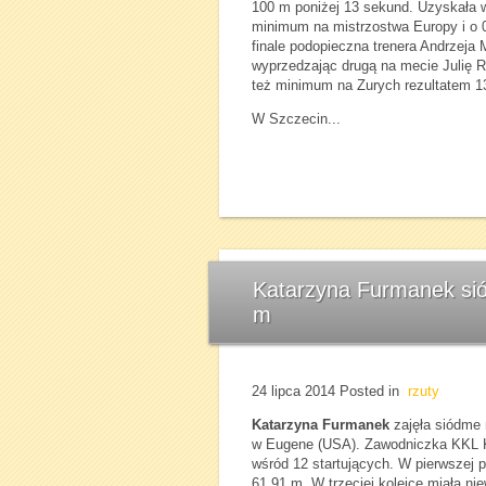
100 m poniżej 13 sekund. Uzyskała 
minimum na mistrzostwa Europy i o 0
finale podopieczna trenera Andrzeja 
wyprzedzając drugą na mecie Julię R
też minimum na Zurych rezultatem 13
W Szczecin...
Katarzyna Furmanek sió
m
24 lipca 2014
Posted in
rzuty
Katarzyna Furmanek
zajęła siódme 
w Eugene (USA). Zawodniczka KKL Ki
wśród 12 startujących. W pierwszej p
61,91 m. W trzeciej kolejce miała ni