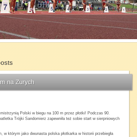
1
2
3
4
5
6
7
posts
um na Zurych
 mistrzynią Polski w biegu na 100 m przez płotki! Podczas 90.
atletka Trójki Sandomierz zapewniła też sobie start w sierpniowych
m, w którym jako dwunasta polska płotkarka w historii przebiegła