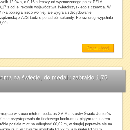
wynik 12,94 s, o 0,16 s lepszy od wyznaczonego przez PZLA
,17 s od jej rekordu województwa świętokrzyskiego z czerwca. W
Mirka pobiegła nieco wolniej, ale wygrała zdecydowanie,
ządzińską z AZS Łódź o ponad pół sekundy. Po raz drugi wypełniła
,09 s.
Czytaj więcej
dma na świecie, do medalu zabrakło 1,75
miejsce w rzucie młotem podczas XV Mistrzostw Świata Juniorów
elce przystępowała do finałowego konkursu z piątym rezultatem
róbie posłała młot na odległość 60,02 m, w drugiej poprawiła się na
eważny rzut, w czwartej uzyskała 61,22 m, a w piątej
61,93
m.