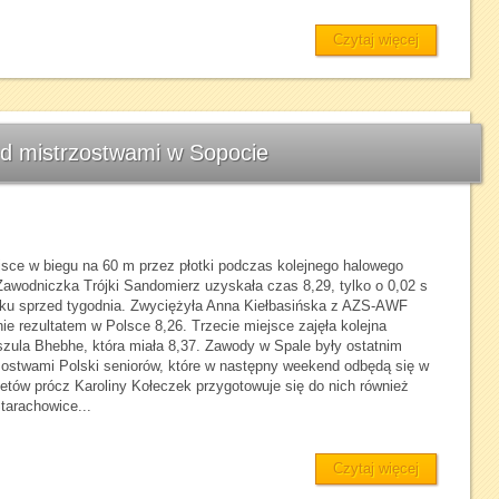
Czytaj więcej
ed mistrzostwami w Sopocie
jsce w biegu na 60 m przez płotki podczas kolejnego halowego
awodniczka Trójki Sandomierz uzyskała czas 8,29, tylko o 0,02 s
ku sprzed tygodnia. Zwyciężyła Anna Kiełbasińska z AZS-AWF
 rezultatem w Polsce 8,26. Trzecie miejsce zajęła kolejna
szula Bhebhe, która miała 8,37. Zawody w Spale były ostatnim
ostwami Polski seniorów, które w następny weekend odbędą się w
letów prócz Karoliny Kołeczek przygotowuje się do nich również
arachowice...
Czytaj więcej