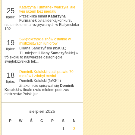
Katarzyna Furmanek walczyła, ale
25
tym razem bez medalu
Przez kilka minut
Katarzyna
lipiec
Furmanek
była liderką konkursu
rzutu młotem na rozgrywanych w Białymstoku
102...
Świętokrzyskie znów ostatnie w
19
mistrzostwach juniorów
Liliana Samczyńska (fb/KKL)
lipiec
11. miejsce
Liliany Samczyńskiej
w
trójskoku to największe osiągnięcie
świętokrzyskich lek...
Dominik Kotulski rzucił prawie 70
18
metrów i zdobył medal
Dominik Kotulski (fb/KKL)
lipiec
Znakomicie spisywał się
Dominik
Kotulski
w finale rzutu młotem podczas
mistrzostw Polski jun...
sierpień 2026
P
W
Ś
C
P
S
N
1
2