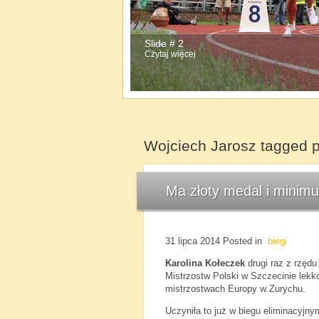
Slide # 2
Slide # 3
Czytaj więcej
Czytaj więcej
Wojciech Jarosz tagged 
Ma złoty medal i minim
31 lipca 2014
Posted in
biegi
Karolina Kołeczek
drugi raz z rzędu
Mistrzostw Polski w Szczecinie lekko
mistrzostwach Europy w Zurychu.
Uczyniła to już w biegu eliminacyjny