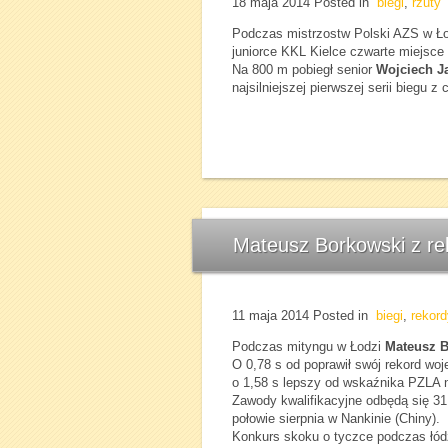
18 maja 2014
Posted in
biegi
,
rzuty
Podczas mistrzostw Polski AZS w Ł
juniorce KKL Kielce czwarte miejsce
Na 800 m pobiegł senior
Wojciech J
najsilniejszej pierwszej serii biegu 
Mateusz Borkowski z r
11 maja 2014
Posted in
biegi
,
rekord
Podczas mityngu w Łodzi
Mateusz 
O 0,78 s od poprawił swój rekord wo
o 1,58 s lepszy od wskaźnika PZLA na
Zawody kwalifikacyjne odbędą się 31
połowie sierpnia w Nankinie (Chiny).
Konkurs skoku o tyczce podczas łód