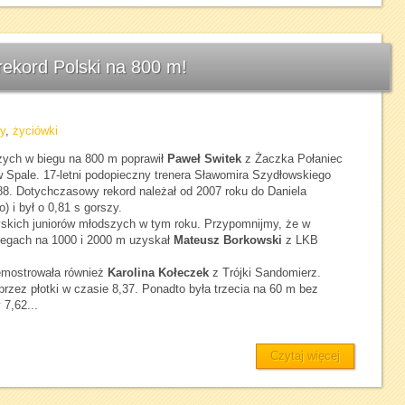
rekord Polski na 800 m!
y
,
życiówki
zych w biegu na 800 m poprawił
Paweł Switek
z Żaczka Połaniec
 Spale. 17-letni podopieczny trenera Sławomira Szydłowskiego
,88. Dotychczasowy rekord należał od 2007 roku do Daniela
 i był o 0,81 s gorszy.
rzyskich juniorów młodszych w tym roku. Przypomnijmy, że w
biegach na 1000 i 2000 m uzyskał
Mateusz Borkowski
z LKB
emostrowała również
Karolina Kołeczek
z Trójki Sandomierz.
rzez płotki w czasie 8,37. Ponadto była trzecia na 60 m bez
 7,62...
Czytaj więcej