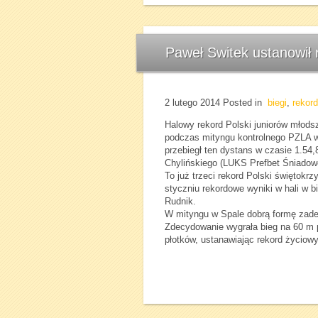
Paweł Switek ustanowił 
2 lutego 2014
Posted in
biegi
,
rekord
Halowy rekord Polski juniorów młods
podczas mityngu kontrolnego PZLA w
przebiegł ten dystans w czasie 1.54
Chylińskiego (LUKS Prefbet Śniadowo)
To już trzeci rekord Polski świętok
styczniu rekordowe wyniki w hali w 
Rudnik.
W mityngu w Spale dobrą formę zad
Zdecydowanie wygrała bieg na 60 m p
płotków, ustanawiając rekord życiowy