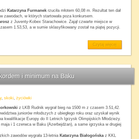
odzi
Katarzyna Furmanek
rzuciła młotem 60,08 m. Rezultat ten dał
 w zawodach, w których startowała poza konkursem.
arosz
z Juventy-Kobex Starachowice. Zajął czwarte miejsce w
z czasem 1.53,53, a w sumie sklasyfikowany został na piątej pozycji.
Czytaj więcej
ekordem i minimum na Baku
y
,
skoki
,
życiówki
Borkowski
z LKB Rudnik wygrał bieg na 1500 m z czasem 3.51,42.
jewództwa juniorów młodszych z ubiegłego roku oraz uzyskał wynik
 kwalifikacje Europy do II Letnich Igrzysk Olimpijskich Młodzieży.
 maja i 1 czerwca w Baku (Azerbejdżan), a same igrzyska w drugiej
zkich zawodów wygrała 13-letnia
Katarzyna Białogońska
z KKL