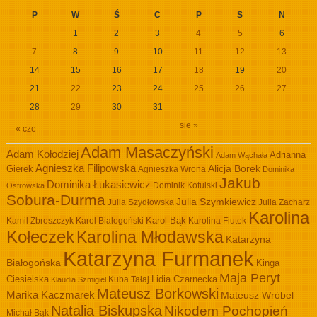
P
W
Ś
C
P
S
N
1
2
3
4
5
6
7
8
9
10
11
12
13
14
15
16
17
18
19
20
21
22
23
24
25
26
27
28
29
30
31
sie »
« cze
Adam Masaczyński
Adam Kołodziej
Adrianna
Adam Wąchała
Agnieszka Filipowska
Alicja Borek
Gierek
Agnieszka Wrona
Dominika
Jakub
Dominika Łukasiewicz
Dominik Kotulski
Ostrowska
Sobura-Durma
Julia Szymkiewicz
Julia Szydłowska
Julia Zacharz
Karolina
Kamil Zbroszczyk
Karol Białogoński
Karol Bąk
Karolina Fiutek
Kołeczek
Karolina Młodawska
Katarzyna
Katarzyna Furmanek
Białogońska
Kinga
Maja Peryt
Ciesielska
Lidia Czarnecka
Kuba Tałaj
Klaudia Szmigiel
Mateusz Borkowski
Marika Kaczmarek
Mateusz Wróbel
Natalia Biskupska
Nikodem Pochopień
Michał Bąk