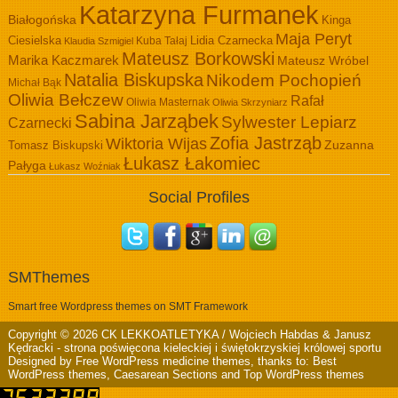
Katarzyna Furmanek
Białogońska
Kinga
Maja Peryt
Ciesielska
Lidia Czarnecka
Kuba Tałaj
Klaudia Szmigiel
Mateusz Borkowski
Marika Kaczmarek
Mateusz Wróbel
Natalia Biskupska
Nikodem Pochopień
Michał Bąk
Oliwia Bełczew
Rafał
Oliwia Masternak
Oliwia Skrzyniarz
Sabina Jarząbek
Sylwester Lepiarz
Czarnecki
Zofia Jastrząb
Wiktoria Wijas
Zuzanna
Tomasz Biskupski
Łukasz Łakomiec
Pałyga
Łukasz Woźniak
Social Profiles
SMThemes
Smart free Wordpress themes on SMT Framework
Copyright © 2026
CK LEKKOATLETYKA / Wojciech Habdas & Janusz
Kędracki
- strona poświęcona kieleckiej i świętokrzyskiej królowej sportu
Designed by
Free WordPress medicine themes
, thanks to:
Best
WordPress themes
,
Caesarean Sections
and
Top WordPress themes