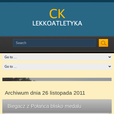
Slide # 2
Czytaj więcej
Archiwum dnia 26 listopada 2011
Biegacz z Połańca blisko medalu