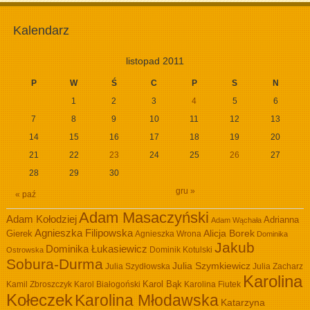
Kalendarz
listopad 2011
P
W
Ś
C
P
S
N
1
2
3
4
5
6
7
8
9
10
11
12
13
14
15
16
17
18
19
20
21
22
23
24
25
26
27
28
29
30
gru »
« paź
Adam Masaczyński
Adam Kołodziej
Adrianna
Adam Wąchała
Agnieszka Filipowska
Alicja Borek
Gierek
Agnieszka Wrona
Dominika
Jakub
Dominika Łukasiewicz
Dominik Kotulski
Ostrowska
Sobura-Durma
Julia Szymkiewicz
Julia Szydłowska
Julia Zacharz
Karolina
Kamil Zbroszczyk
Karol Białogoński
Karol Bąk
Karolina Fiutek
Kołeczek
Karolina Młodawska
Katarzyna