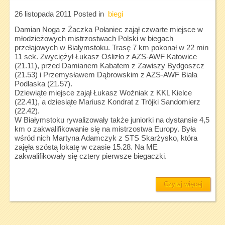
26 listopada 2011
Posted in
biegi
Damian Noga z Żaczka Połaniec zajął czwarte miejsce w
młodzieżowych mistrzostwach Polski w biegach
przełajowych w Białymstoku. Trasę 7 km pokonał w 22 min
11 sek. Zwyciężył Łukasz Oślizło z AZS-AWF Katowice
(21.11), przed Damianem Kabatem z Zawiszy Bydgoszcz
(21.53) i Przemysławem Dąbrowskim z AZS-AWF Biała
Podlaska (21.57).
Dziewiąte miejsce zajął Łukasz Woźniak z KKL Kielce
(22.41), a dziesiąte Mariusz Kondrat z Trójki Sandomierz
(22.42).
W Białymstoku rywalizowały także juniorki na dystansie 4,5
km o zakwalifikowanie się na mistrzostwa Europy. Była
wśród nich Martyna Adamczyk z STS Skarżysko, która
zajęła szóstą lokatę w czasie 15.28. Na ME
zakwalifikowały się cztery pierwsze biegaczki.
Czytaj więcej