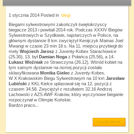
1 stycznia 2014
Posted in
biegi
Biegami sylwestrowymi zakończyli świętokrzyscy
biegacze 2013 i powitali 2014 rok. Podczas XXXIV Biegów
Sylwestrowych w Szydłowie, najstarczych w Polsce, na
głównym dystansie 8 km zwyciężył Kenijczyk Mainas Joel
Mwangi w czasie 23 min 18 s. Na 11. miejscu przybiegł do
mety
Wojciech Jarosz
z Juventy-Kobex Starachowice
(25.30), 13. był
Damian Noga
z Połańca (25.56), a 14.
Łukasz Woźniak
ze Strawczyna (26.12). Wśród kobiet na
tym samym dystansie na ósmej pozycji została
sklasyfikowana
Monika Gielec
z Juventy-Kobex.
W X Krakowskim Biegu Sylwestrowym na 10 km
Jarosław
Lubiński
z KKL Kielce uplasował się na 12. pozycji z
czasem 34.58. Zwyciężył z rezultatem 32.16 Andrzej
Lachowski z AZS AWF Kraków, który wyczynowe bieganie
rozpoczynał w Olimpie Końskie.
Bardzo praco...
Czytaj więcej