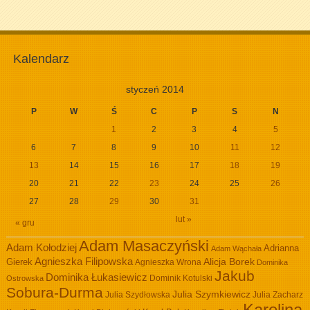
Kalendarz
styczeń 2014
P
W
Ś
C
P
S
N
1
2
3
4
5
6
7
8
9
10
11
12
13
14
15
16
17
18
19
20
21
22
23
24
25
26
27
28
29
30
31
lut »
« gru
Adam Masaczyński
Adam Kołodziej
Adrianna
Adam Wąchała
Agnieszka Filipowska
Alicja Borek
Gierek
Agnieszka Wrona
Dominika
Jakub
Dominika Łukasiewicz
Dominik Kotulski
Ostrowska
Sobura-Durma
Julia Szymkiewicz
Julia Szydłowska
Julia Zacharz