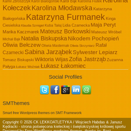
Karolina
Kamil Zbroszczyk
Karol Białogoński
Karol Bąk
Karolina Fiutek
Kołeczek
Karolina Młodawska
Katarzyna
Katarzyna Furmanek
Białogońska
Kinga
Maja Peryt
Ciesielska
Lidia Czarnecka
Kuba Tałaj
Klaudia Szmigiel
Mateusz Borkowski
Marika Kaczmarek
Mateusz Wróbel
Natalia Biskupska
Nikodem Pochopień
Michał Bąk
Oliwia Bełczew
Rafał
Oliwia Masternak
Oliwia Skrzyniarz
Sabina Jarząbek
Sylwester Lepiarz
Czarnecki
Zofia Jastrząb
Wiktoria Wijas
Zuzanna
Tomasz Biskupski
Łukasz Łakomiec
Pałyga
Łukasz Woźniak
Social Profiles
SMThemes
Smart free Wordpress themes on SMT Framework
Copyright © 2026
CK LEKKOATLETYKA / Wojciech Habdas & Janusz
Kędracki
- strona poświęcona kieleckiej i świętokrzyskiej królowej sportu
Designed by
Free WordPress medicine themes
, thanks to:
Best