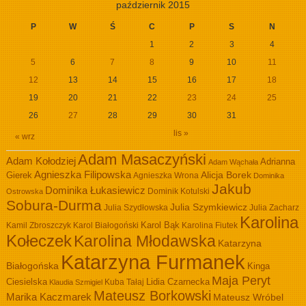
październik 2015
P
W
Ś
C
P
S
N
1
2
3
4
5
6
7
8
9
10
11
12
13
14
15
16
17
18
19
20
21
22
23
24
25
26
27
28
29
30
31
lis »
« wrz
Adam Masaczyński
Adam Kołodziej
Adrianna
Adam Wąchała
Agnieszka Filipowska
Alicja Borek
Gierek
Agnieszka Wrona
Dominika
Jakub
Dominika Łukasiewicz
Dominik Kotulski
Ostrowska
Sobura-Durma
Julia Szymkiewicz
Julia Szydłowska
Julia Zacharz
Karolina
Kamil Zbroszczyk
Karol Białogoński
Karol Bąk
Karolina Fiutek
Kołeczek
Karolina Młodawska
Katarzyna
Katarzyna Furmanek
Białogońska
Kinga
Maja Peryt
Ciesielska
Lidia Czarnecka
Kuba Tałaj
Klaudia Szmigiel
Mateusz Borkowski
Marika Kaczmarek
Mateusz Wróbel