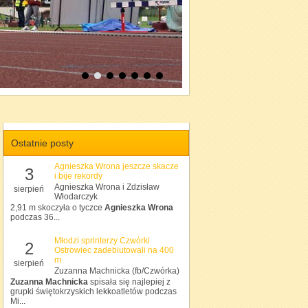
Ostatnie posty
Agnieszka Wrona jeszcze skacze
3
i bije rekordy
Agnieszka Wrona i Zdzisław
sierpień
Włodarczyk
2,91 m skoczyła o tyczce
Agnieszka Wrona
podczas 36...
Młodzi sprinterzy Czwórki
2
Ostrowiec zadebiutowali na 400
m
sierpień
Zuzanna Machnicka (fb/Czwórka)
Zuzanna Machnicka
spisała się najlepiej z
grupki świętokrzyskich lekkoatletów podczas
Mi...