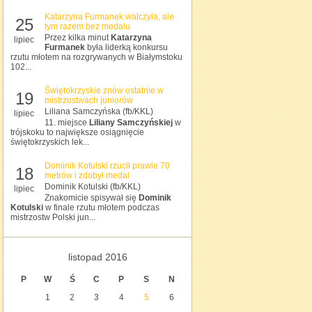
Katarzyna Furmanek walczyła, ale
25
tym razem bez medalu
Przez kilka minut
Katarzyna
lipiec
Furmanek
była liderką konkursu
rzutu młotem na rozgrywanych w Białymstoku
102...
Świętokrzyskie znów ostatnie w
19
mistrzostwach juniorów
Liliana Samczyńska (fb/KKL)
lipiec
11. miejsce
Liliany Samczyńskiej
w
trójskoku to największe osiągnięcie
świętokrzyskich lek...
Dominik Kotulski rzucił prawie 70
18
metrów i zdobył medal
Dominik Kotulski (fb/KKL)
lipiec
Znakomicie spisywał się
Dominik
Kotulski
w finale rzutu młotem podczas
mistrzostw Polski jun...
listopad 2016
P
W
Ś
C
P
S
N
1
2
3
4
5
6