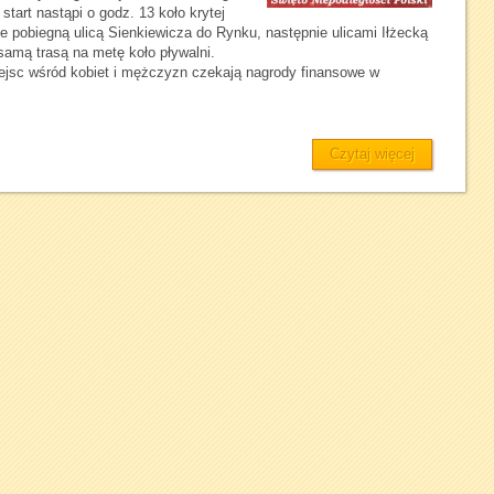
tart nastąpi o godz. 13 koło krytej
 pobiegną ulicą Sienkiewicza do Rynku, następnie ulicami Iłżecką
samą trasą na metę koło pływalni.
jsc wśród kobiet i mężczyzn czekają nagrody finansowe w
Czytaj więcej