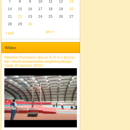
7
8
9
10
11
12
13
14
15
16
17
18
19
20
21
22
23
24
25
26
27
28
29
30
gru »
« paź
Wideo
Nikodem Pochopień skacze 4,70 m o tyczce i
bije rekord województwa świętokrzyskiego.
Spała 30 stycznia 2022 r.