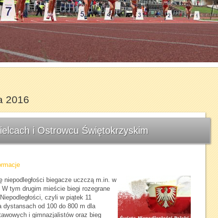
1
2
3
4
5
6
7
a 2016
Kielcach i Ostrowcu Świętokrzyskim
ormacje
ę niepodległości biegacze uczczą m.in. w
 W tym drugim mieście biegi rozegrane
iepodległości, czyli w piątek 11
na dystansach od 100 do 800 m dla
awowych i gimnazjalistów oraz bieg