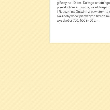
główny na 10 km. Do tego ostatniego s
pływalni Rawszczyzna, skąd biegacze
i Rzeczki na Gutwin i z powrotem tą 
Na zdobywców pierwszych trzech mie
wysokości 700, 500 i 400 zł...