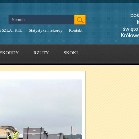
i ŚZLA i KKL
Statystyka i rekordy
Kontakt
EKORDY
RZUTY
SKOKI