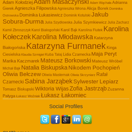
Adam Masaczyński
Adam Kołodziej
Adrianna
Adam Wąchała
Agnieszka Filipowska
Alicja Borek
Gierek
Agnieszka Wrona
Dominika
Jakub
Dominika Łukasiewicz
Dominik Kotulski
Ostrowska
Sobura-Durma
Julia Szymkiewicz
Julia Szydłowska
Julia Zacharz
Karolina
Kamil Zbroszczyk
Karol Białogoński
Karol Bąk
Karolina Fiutek
Kołeczek
Karolina Młodawska
Katarzyna
Katarzyna Furmanek
Białogońska
Kinga
Maja Peryt
Ciesielska
Lidia Czarnecka
Kuba Tałaj
Klaudia Szmigiel
Mateusz Borkowski
Marika Kaczmarek
Mateusz Wróbel
Natalia Biskupska
Nikodem Pochopień
Michał Bąk
Oliwia Bełczew
Rafał
Oliwia Masternak
Oliwia Skrzyniarz
Sabina Jarząbek
Sylwester Lepiarz
Czarnecki
Zofia Jastrząb
Wiktoria Wijas
Zuzanna
Tomasz Biskupski
Łukasz Łakomiec
Pałyga
Łukasz Woźniak
Social Profiles