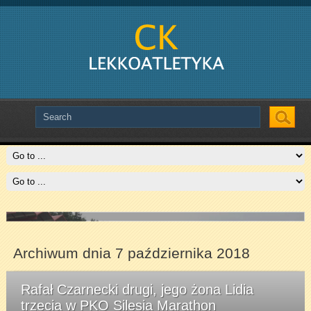
Slide # 2
Czytaj więcej
Archiwum dnia 7 października 2018
Rafał Czarnecki drugi, jego żona Lidia
trzecia w PKO Silesia Marathon