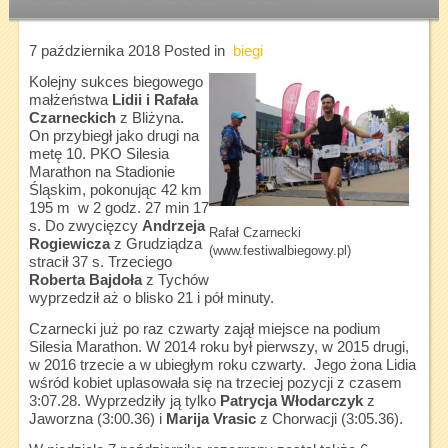
7 października 2018
Posted in
biegi
Kolejny sukces biegowego
małżeństwa
Lidii i Rafała
Czarneckich
z Bliżyna.
On przybiegł jako drugi na
metę 10. PKO Silesia
Marathon na Stadionie
Śląskim, pokonując 42 km
195 m w 2 godz. 27 min 17
s. Do zwycięzcy
Andrzeja
Rafał Czarnecki
Rogiewicza
z Grudziądza
(www.festiwalbiegowy.pl)
stracił 37 s. Trzeciego
Roberta Bajdoła
z Tychów
wyprzedził aż o blisko 21 i pół minuty.
Czarnecki już po raz czwarty zajął miejsce na podium
Silesia Marathon. W 2014 roku był pierwszy, w 2015 drugi,
w 2016 trzecie a w ubiegłym roku czwarty. Jego żona Lidia
wśród kobiet uplasowała się na trzeciej pozycji z czasem
3:07.28. Wyprzedziły ją tylko
Patrycja Włodarczyk
z
Jaworzna (3:00.36) i
Marija Vrasic
z Chorwacji (3:05.36).