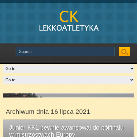
Slide # 2
Czytaj więcej
Archiwum dnia 16 lipca 2021
Junior KKL pewnie awansował do półfinału
w mistrzostwach Europy