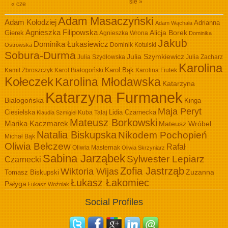
sie »
« cze
Adam Masaczyński
Adam Kołodziej
Adrianna
Adam Wąchała
Agnieszka Filipowska
Alicja Borek
Gierek
Agnieszka Wrona
Dominika
Jakub
Dominika Łukasiewicz
Dominik Kotulski
Ostrowska
Sobura-Durma
Julia Szymkiewicz
Julia Szydłowska
Julia Zacharz
Karolina
Kamil Zbroszczyk
Karol Białogoński
Karol Bąk
Karolina Fiutek
Kołeczek
Karolina Młodawska
Katarzyna
Katarzyna Furmanek
Białogońska
Kinga
Maja Peryt
Ciesielska
Lidia Czarnecka
Kuba Tałaj
Klaudia Szmigiel
Mateusz Borkowski
Marika Kaczmarek
Mateusz Wróbel
Natalia Biskupska
Nikodem Pochopień
Michał Bąk
Oliwia Bełczew
Rafał
Oliwia Masternak
Oliwia Skrzyniarz
Sabina Jarząbek
Sylwester Lepiarz
Czarnecki
Zofia Jastrząb
Wiktoria Wijas
Zuzanna
Tomasz Biskupski
Łukasz Łakomiec
Pałyga
Łukasz Woźniak
Social Profiles