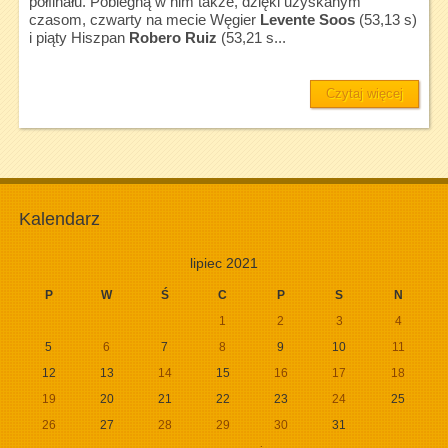
półfinału. Pobiegną w nim także, dzięki uzyskanym
czasom, czwarty na mecie Węgier
Levente Soos
(53,13 s)
i piąty Hiszpan
Robero Ruiz
(53,21 s...
Czytaj więcej
Kalendarz
lipiec 2021
P
W
Ś
C
P
S
N
1
2
3
4
5
6
7
8
9
10
11
12
13
14
15
16
17
18
19
20
21
22
23
24
25
26
27
28
29
30
31