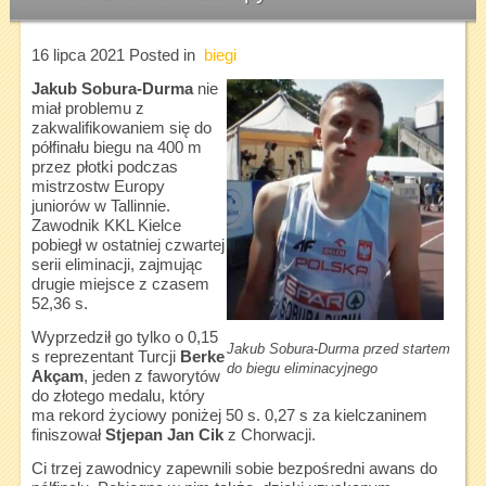
16 lipca 2021
Posted in
biegi
Jakub Sobura-Durma
nie
miał problemu z
zakwalifikowaniem się do
półfinału biegu na 400 m
przez płotki podczas
mistrzostw Europy
juniorów w Tallinnie.
Zawodnik KKL Kielce
pobiegł w ostatniej czwartej
serii eliminacji, zajmując
drugie miejsce z czasem
52,36 s.
Wyprzedził go tylko o 0,15
Jakub Sobura-Durma przed startem
s reprezentant Turcji
Berke
do biegu eliminacyjnego
Akçam
, jeden z faworytów
do złotego medalu, który
ma rekord życiowy poniżej 50 s. 0,27 s za kielczaninem
finiszował
Stjepan Jan Cik
z Chorwacji.
Ci trzej zawodnicy zapewnili sobie bezpośredni awans do