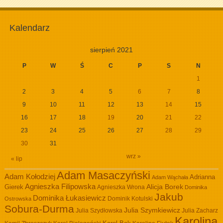
Kalendarz
sierpień 2021
P
W
Ś
C
P
S
N
1
2
3
4
5
6
7
8
9
10
11
12
13
14
15
16
17
18
19
20
21
22
23
24
25
26
27
28
29
30
31
wrz »
« lip
Adam Masaczyński
Adam Kołodziej
Adrianna
Adam Wąchała
Agnieszka Filipowska
Alicja Borek
Gierek
Agnieszka Wrona
Dominika
Jakub
Dominika Łukasiewicz
Dominik Kotulski
Ostrowska
Sobura-Durma
Julia Szymkiewicz
Julia Szydłowska
Julia Zacharz
Karolina