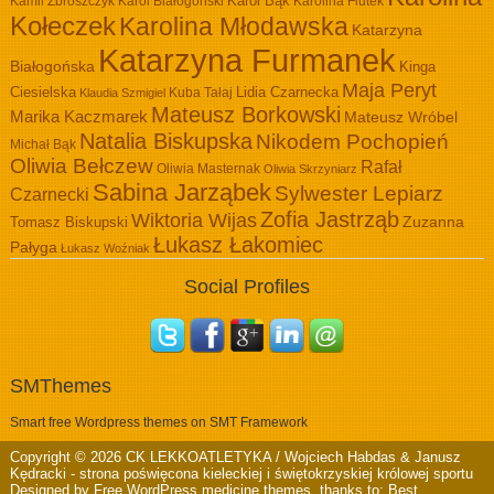
Kamil Zbroszczyk
Karol Białogoński
Karol Bąk
Karolina Fiutek
Kołeczek
Karolina Młodawska
Katarzyna
Katarzyna Furmanek
Białogońska
Kinga
Maja Peryt
Ciesielska
Lidia Czarnecka
Kuba Tałaj
Klaudia Szmigiel
Mateusz Borkowski
Marika Kaczmarek
Mateusz Wróbel
Natalia Biskupska
Nikodem Pochopień
Michał Bąk
Oliwia Bełczew
Rafał
Oliwia Masternak
Oliwia Skrzyniarz
Sabina Jarząbek
Sylwester Lepiarz
Czarnecki
Zofia Jastrząb
Wiktoria Wijas
Zuzanna
Tomasz Biskupski
Łukasz Łakomiec
Pałyga
Łukasz Woźniak
Social Profiles
SMThemes
Smart free Wordpress themes on SMT Framework
Copyright © 2026
CK LEKKOATLETYKA / Wojciech Habdas & Janusz
Kędracki
- strona poświęcona kieleckiej i świętokrzyskiej królowej sportu
Designed by
Free WordPress medicine themes
, thanks to:
Best