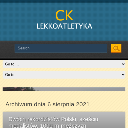
Slide # 2
Czytaj więcej
Archiwum dnia 6 sierpnia 2021
Dwóch rekordzistów Polski, sześciu
medalistów. 1000 m mężczyzn