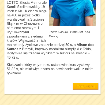
LOTTO Silesia Memoriale
Kamili Skolimowskiej. 19-
latek z KKL Kielce w biegu
na 400 m przez płotki
rywalizował na Stadionie
Śląskim w Chorzowie z
ośmioma starszymi i
Jakub Sobura-Durma (fot. KKL
utytułowanymi
Kielce)
zawodnikami z siedmiu
krajów. Większość z nich
ma rekordy życiowe znacznie poniżej 50 s, a
Alison dos
Santos
z Brazylii, brązowy medalista olimpijski z Tokio,
legitymuje się trzecim wynikiem w historii na świecie –
46,72 s.
Kielczanin, który w tym roku ustanowił rekord życiowy
51,32 s, nie miał więc szans na nawiązanie walki z takimi
rywalami...
Czytaj więcej