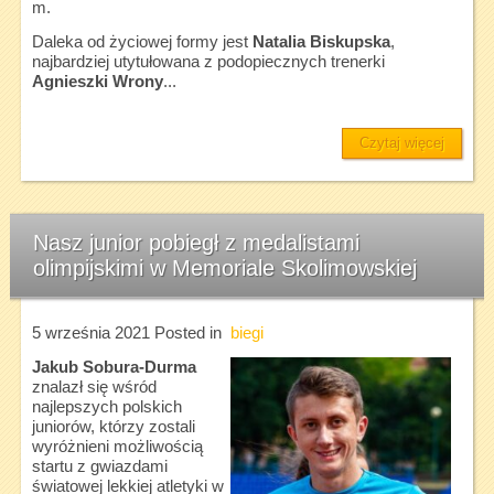
m.
Daleka od życiowej formy jest
Natalia Biskupska
,
najbardziej utytułowana z podopiecznych trenerki
Agnieszki Wrony
...
Czytaj więcej
Nasz junior pobiegł z medalistami
olimpijskimi w Memoriale Skolimowskiej
5 września 2021
Posted in
biegi
Jakub Sobura-Durma
znalazł się wśród
najlepszych polskich
juniorów, którzy zostali
wyróżnieni możliwością
startu z gwiazdami
światowej lekkiej atletyki w