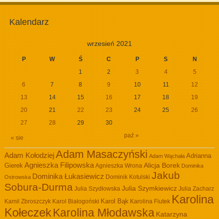
Kalendarz
wrzesień 2021
P
W
Ś
C
P
S
N
1
2
3
4
5
6
7
8
9
10
11
12
13
14
15
16
17
18
19
20
21
22
23
24
25
26
27
28
29
30
paź »
« sie
Adam Masaczyński
Adam Kołodziej
Adrianna
Adam Wąchała
Agnieszka Filipowska
Alicja Borek
Gierek
Agnieszka Wrona
Dominika
Jakub
Dominika Łukasiewicz
Dominik Kotulski
Ostrowska
Sobura-Durma
Julia Szymkiewicz
Julia Szydłowska
Julia Zacharz
Karolina
Kamil Zbroszczyk
Karol Białogoński
Karol Bąk
Karolina Fiutek
Kołeczek
Karolina Młodawska
Katarzyna