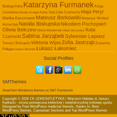
Katarzyna Furmanek
Białogońska
Kinga
Maja Peryt
Ciesielska
Lidia Czarnecka
Kuba Tałaj
Klaudia Szmigiel
Mateusz Borkowski
Marika Kaczmarek
Mateusz Wróbel
Natalia Biskupska
Nikodem Pochopień
Michał Bąk
Oliwia Bełczew
Rafał
Oliwia Masternak
Oliwia Skrzyniarz
Sabina Jarząbek
Sylwester Lepiarz
Czarnecki
Zofia Jastrząb
Wiktoria Wijas
Zuzanna
Tomasz Biskupski
Łukasz Łakomiec
Pałyga
Łukasz Woźniak
Social Profiles
SMThemes
Smart free Wordpress themes on SMT Framework
Copyright © 2026
CK LEKKOATLETYKA / Wojciech Habdas & Janusz
Kędracki
- strona poświęcona kieleckiej i świętokrzyskiej królowej sportu
Designed by
Free WordPress medicine themes
, thanks to:
Best
WordPress themes
,
Caesarean Sections
and
Top WordPress themes