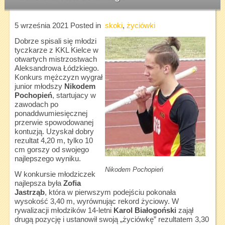
5 września 2021
Posted in
skoki
,
życiówki
Dobrze spisali się młodzi
tyczkarze z KKL Kielce w
otwartych mistrzostwach
Aleksandrowa Łódzkiego.
Konkurs mężczyzn wygrał
junior młodszy
Nikodem
Pochopień
, startujacy w
zawodach po
ponaddwumiesięcznej
przerwie spowodowanej
kontuzją. Uzyskał dobry
rezultat 4,20 m, tylko 10
cm gorszy od swojego
najlepszego wyniku.
Nikodem Pochopień
W konkursie młodziczek
najlepsza była
Zofia
Jastrząb
, która w pierwszym podejściu pokonała
wysokość 3,40 m, wyrównując rekord życiowy. W
rywalizacji młodzików 14-letni
Karol Białogoński
zajął
drugą pozycję i ustanowił swoją „życiówkę” rezultatem 3,30