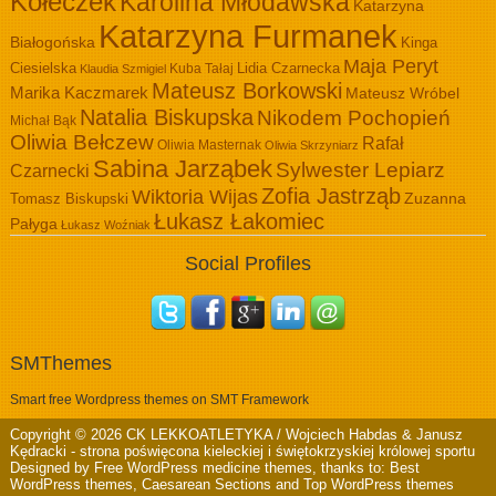
Kołeczek
Karolina Młodawska
Katarzyna
Katarzyna Furmanek
Białogońska
Kinga
Maja Peryt
Ciesielska
Lidia Czarnecka
Kuba Tałaj
Klaudia Szmigiel
Mateusz Borkowski
Marika Kaczmarek
Mateusz Wróbel
Natalia Biskupska
Nikodem Pochopień
Michał Bąk
Oliwia Bełczew
Rafał
Oliwia Masternak
Oliwia Skrzyniarz
Sabina Jarząbek
Sylwester Lepiarz
Czarnecki
Zofia Jastrząb
Wiktoria Wijas
Zuzanna
Tomasz Biskupski
Łukasz Łakomiec
Pałyga
Łukasz Woźniak
Social Profiles
SMThemes
Smart free Wordpress themes on SMT Framework
Copyright © 2026
CK LEKKOATLETYKA / Wojciech Habdas & Janusz
Kędracki
- strona poświęcona kieleckiej i świętokrzyskiej królowej sportu
Designed by
Free WordPress medicine themes
, thanks to:
Best
WordPress themes
,
Caesarean Sections
and
Top WordPress themes