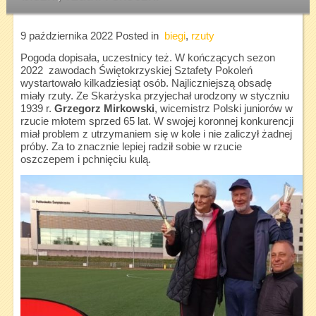
9 października 2022
Posted in
biegi
,
rzuty
Pogoda dopisała, uczestnicy też. W kończących sezon
2022 zawodach Świętokrzyskiej Sztafety Pokoleń
wystartowało kilkadziesiąt osób. Najliczniejszą obsadę
miały rzuty. Ze Skarżyska przyjechał urodzony w styczniu
1939 r.
Grzegorz Mirkowski
, wicemistrz Polski juniorów w
rzucie młotem sprzed 65 lat. W swojej koronnej konkurencji
miał problem z utrzymaniem się w kole i nie zaliczył żadnej
próby. Za to znacznie lepiej radził sobie w rzucie
oszczepem i pchnięciu kulą.