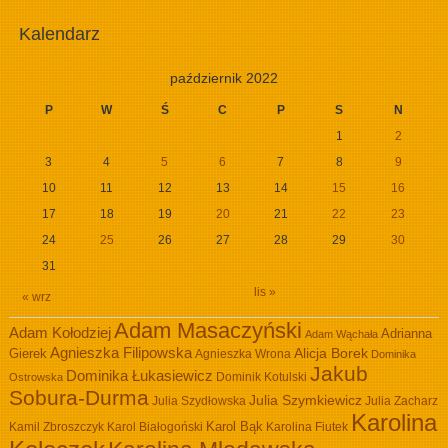
Kalendarz
październik 2022
P
W
Ś
C
P
S
N
1
2
3
4
5
6
7
8
9
10
11
12
13
14
15
16
17
18
19
20
21
22
23
24
25
26
27
28
29
30
31
lis »
« wrz
Adam Masaczyński
Adam Kołodziej
Adrianna
Adam Wąchała
Agnieszka Filipowska
Alicja Borek
Gierek
Agnieszka Wrona
Dominika
Jakub
Dominika Łukasiewicz
Dominik Kotulski
Ostrowska
Sobura-Durma
Julia Szymkiewicz
Julia Szydłowska
Julia Zacharz
Karolina
Kamil Zbroszczyk
Karol Białogoński
Karol Bąk
Karolina Fiutek