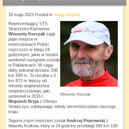
10 maja 2023
Posted in
biegi
,
rekordy
Reprezentujący STS
Skarżysko-Kamienna
Wincenty Korczak
zajął
piąte miejsce w
mistrzostwach Polski
mężczyzn w biegu 24-
godzinnym, jakie w ostatni
weekend rozegrane zostały
w Pabianicach. W ciągu
doby pokonał dystans 208
km 589 m. To rezultat o 2
km 872 m lepszy od
rekordu województwa
świętokrzyskiego, jaki
Wincenty Korczak
ustanowił w 2016 r.
Wojciech Bryja
z Olimpu
Strawczyn, zdobywając wtedy wicemistrzostwo naszego
kraju.
Tegorocznym mistrzem został
Andrzej Piotrowski
z
Wawelu Kraków, który w 24 godziny przebiegł 265 km 130