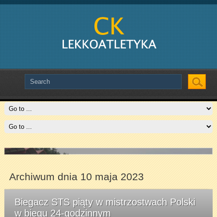
Slide # 2
Czytaj więcej
Archiwum dnia 10 maja 2023
Biegacz STS piąty w mistrzostwach Polski
w biegu 24-godzinnym