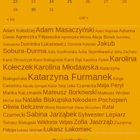
22
23
24
25
26
27
28
29
30
31
cze »
« kw.
Adam Masaczyński
Adam Kołodziej
Adrianna
Adam Wąchała
Agnieszka Filipowska
Alicja Borek
Gierek
Agnieszka Wrona
Dominika
Jakub
Dominika Łukasiewicz
Dominik Kotulski
Ostrowska
Sobura-Durma
Julia Szymkiewicz
Julia Szydłowska
Julia Zacharz
Karolina
Kamil Zbroszczyk
Karol Białogoński
Karol Bąk
Karolina Fiutek
Kołeczek
Karolina Młodawska
Katarzyna
Katarzyna Furmanek
Białogońska
Kinga
Maja Peryt
Ciesielska
Lidia Czarnecka
Kuba Tałaj
Klaudia Szmigiel
Mateusz Borkowski
Marika Kaczmarek
Mateusz Wróbel
Natalia Biskupska
Nikodem Pochopień
Michał Bąk
Oliwia Bełczew
Rafał
Oliwia Masternak
Oliwia Skrzyniarz
Sabina Jarząbek
Sylwester Lepiarz
Czarnecki
Zofia Jastrząb
Wiktoria Wijas
Zuzanna
Tomasz Biskupski
Łukasz Łakomiec
Pałyga
Łukasz Woźniak