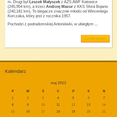
m. Drugi był
Leszek Małyszek
z AZS AWF Katowice
(245,954 km), a trzeci
Andrzej Mazur
z KKS Sfora Bojano
(240,181 km). To biegacze znacznie młodsi od Wincentego
Korczaka, który jest z rocznika 1957.
Pochodzi z podradomskiej Antoniówki, w ubiegłym ...
Czytaj więcej
Kalendarz
maj 2023
P
W
Ś
C
P
S
N
1
2
3
4
5
6
7
8
9
10
11
12
13
14
15
16
17
18
19
20
21