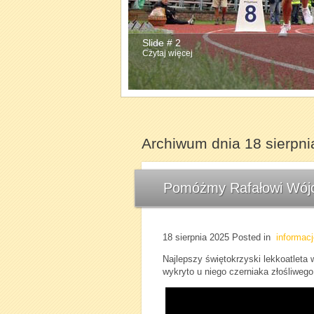
Slide # 2
Slide # 3
Czytaj więcej
Czytaj więcej
Archiwum dnia 18 sierpni
Pomóżmy Rafałowi Wójci
18 sierpnia 2025
Posted in
informacj
Najlepszy świętokrzyski lekkoatleta w
wykryto u niego czerniaka złośliwego