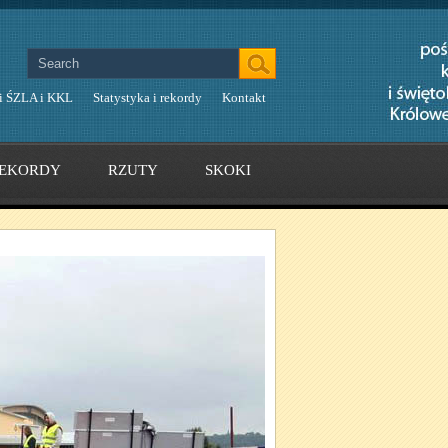
i ŚZLA i KKL
Statystyka i rekordy
Kontakt
EKORDY
RZUTY
SKOKI