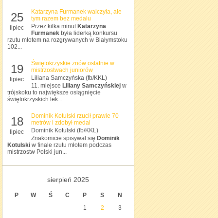
Katarzyna Furmanek walczyła, ale
25
tym razem bez medalu
Przez kilka minut
Katarzyna
lipiec
Furmanek
była liderką konkursu
rzutu młotem na rozgrywanych w Białymstoku
102...
Świętokrzyskie znów ostatnie w
19
mistrzostwach juniorów
Liliana Samczyńska (fb/KKL)
lipiec
11. miejsce
Liliany Samczyńskiej
w
trójskoku to największe osiągnięcie
świętokrzyskich lek...
Dominik Kotulski rzucił prawie 70
18
metrów i zdobył medal
Dominik Kotulski (fb/KKL)
lipiec
Znakomicie spisywał się
Dominik
Kotulski
w finale rzutu młotem podczas
mistrzostw Polski jun...
sierpień 2025
P
W
Ś
C
P
S
N
1
2
3