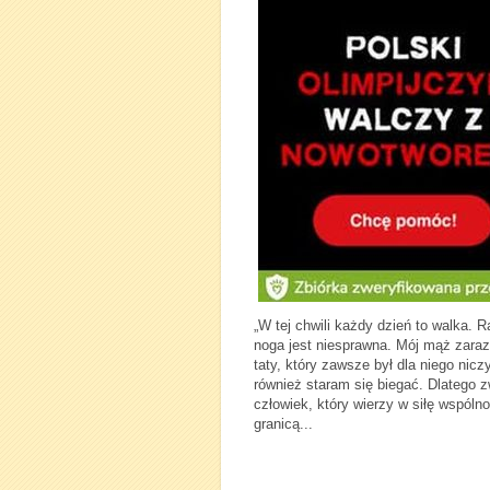
„W tej chwili każdy dzień to walka. 
noga jest niesprawna. Mój mąż zarazi
taty, który zawsze był dla niego nic
również staram się biegać. Dlatego 
człowiek, który wierzy w siłę wspól
granicą...