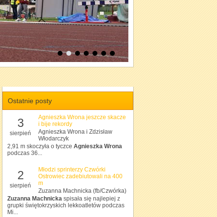
Ostatnie posty
Agnieszka Wrona jeszcze skacze
3
i bije rekordy
Agnieszka Wrona i Zdzisław
sierpień
Włodarczyk
2,91 m skoczyła o tyczce
Agnieszka Wrona
podczas 36...
Młodzi sprinterzy Czwórki
2
Ostrowiec zadebiutowali na 400
m
sierpień
Zuzanna Machnicka (fb/Czwórka)
Zuzanna Machnicka
spisała się najlepiej z
grupki świętokrzyskich lekkoatletów podczas
Mi...