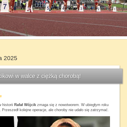
1
2
3
4
5
6
7
a 2025
kowi w walce z ciężką chorobą!
e
 historii
Rafał Wójcik
zmaga się z nowotworem. W ubiegłym roku
. Przeszedł kolejne operacje, ale choroby nie udało się zatrzymać.