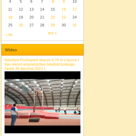
4
5
6
7
8
9
10
11
12
13
14
15
16
17
18
19
20
21
22
23
24
25
26
27
28
29
30
31
wrz »
« lip
Wideo
Nikodem Pochopień skacze 4,70 m o tyczce i
bije rekord województwa świętokrzyskiego.
Spała 30 stycznia 2022 r.