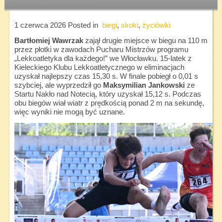
1 czerwca 2026
Posted in
biegi
,
skoki
,
życiówki
Bartłomiej Wawrzak
zajął drugie miejsce w biegu na 110 m
przez płotki w zawodach Pucharu Mistrzów programu
„Lekkoatletyka dla każdego!” we Włocławku. 15-latek z
Kieleckiego Klubu Lekkoatletycznego w eliminacjach
uzyskał najlepszy czas 15,30 s. W finale pobiegł o 0,01 s
szybciej, ale wyprzedził go
Maksymilian Jankowski
ze
Startu Nakło nad Notecią, który uzyskał 15,12 s. Podczas
obu biegów wiał wiatr z prędkością ponad 2 m na sekundę,
więc wyniki nie mogą być uznane.