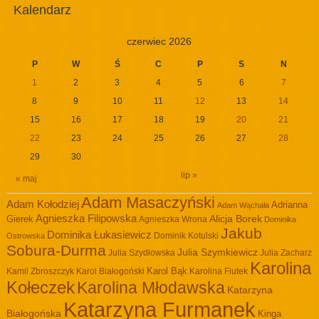
Kalendarz
czerwiec 2026
P
W
Ś
C
P
S
N
1
2
3
4
5
6
7
8
9
10
11
12
13
14
15
16
17
18
19
20
21
22
23
24
25
26
27
28
29
30
lip »
« maj
Adam Masaczyński
Adam Kołodziej
Adrianna
Adam Wąchała
Agnieszka Filipowska
Alicja Borek
Gierek
Agnieszka Wrona
Dominika
Jakub
Dominika Łukasiewicz
Dominik Kotulski
Ostrowska
Sobura-Durma
Julia Szymkiewicz
Julia Szydłowska
Julia Zacharz
Karolina
Kamil Zbroszczyk
Karol Białogoński
Karol Bąk
Karolina Fiutek
Kołeczek
Karolina Młodawska
Katarzyna
Katarzyna Furmanek
Białogońska
Kinga