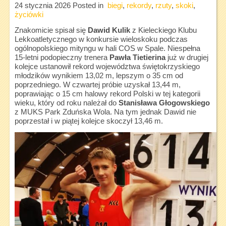
24 stycznia 2026
Posted in
biegi
,
rekordy
,
rzuty
,
skoki
,
życiówki
Znakomicie spisał się
Dawid Kulik
z Kieleckiego Klubu
Lekkoatletycznego w konkursie wieloskoku podczas
ogólnopolskiego mityngu w hali COS w Spale. Niespełna
15-letni podopieczny trenera
Pawła Tietierina
już w drugiej
kolejce ustanowił rekord województwa świętokrzyskiego
młodzików wynikiem 13,02 m, lepszym o 35 cm od
poprzedniego. W czwartej próbie uzyskał 13,44 m,
poprawiając o 15 cm halowy rekord Polski w tej kategorii
wieku, który od roku należał do
Stanisława Głogowskiego
z MUKS Park Zduńska Wola. Na tym jednak Dawid nie
poprzestał i w piątej kolejce skoczył 13,46 m.