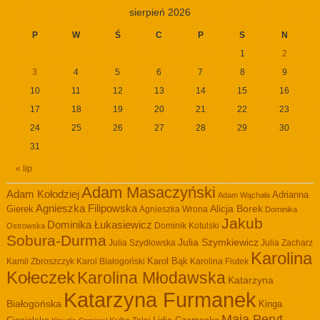
sierpień 2026
P
W
Ś
C
P
S
N
1
2
3
4
5
6
7
8
9
10
11
12
13
14
15
16
17
18
19
20
21
22
23
24
25
26
27
28
29
30
31
« lip
Adam Masaczyński
Adam Kołodziej
Adrianna
Adam Wąchała
Agnieszka Filipowska
Alicja Borek
Gierek
Agnieszka Wrona
Dominika
Jakub
Dominika Łukasiewicz
Dominik Kotulski
Ostrowska
Sobura-Durma
Julia Szymkiewicz
Julia Szydłowska
Julia Zacharz
Karolina
Kamil Zbroszczyk
Karol Białogoński
Karol Bąk
Karolina Fiutek
Kołeczek
Karolina Młodawska
Katarzyna
Katarzyna Furmanek
Białogońska
Kinga
Maja Peryt