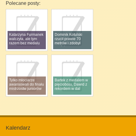
Polecane posty:
Katarzyna Furmanek
Dominik Kotulski
walczyła, ale tym
rzucił prawie 70
razem bez medalu
metrów i zdobył
medal
Tylko młociarze
Bartek z medalem w
awansowali do finału
pięcioboju, Dawid z
mistrzostw juniorów
rekordem w dal
Kalendarz