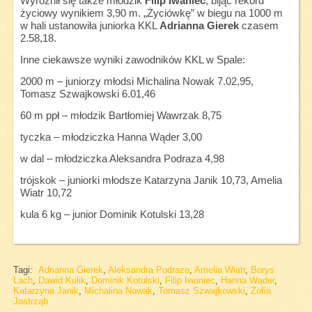
Wyróżnił się także młodzik
Filip Iwaniec
, bijąc rekord
życiowy wynikiem 3,90 m. „Życiówkę” w biegu na 1000 m
w hali ustanowiła juniorka KKL
Adrianna Gierek
czasem
2.58,18.
Inne ciekawsze wyniki zawodników KKL w Spale:
2000 m – juniorzy młodsi Michalina Nowak 7.02,95,
Tomasz Szwajkowski 6.01,46
60 m ppł – młodzik Bartłomiej Wawrzak 8,75
tyczka – młodziczka Hanna Wąder 3,00
w dal – młodziczka Aleksandra Podraza 4,98
trójskok – juniorki młodsze Katarzyna Janik 10,73, Amelia
Wiatr 10,72
kula 6 kg – junior Dominik Kotulski 13,28
Tagi:
Adrianna Gierek
,
Aleksandra Podraza
,
Amelia Wiatr
,
Borys
Lach
,
Dawid Kulik
,
Dominik Kotulski
,
Filip Iwaniec
,
Hanna Wąder
,
Katarzyna Janik
,
Michalina Nowak
,
Tomasz Szwajkowski
,
Zofia
Jastrząb