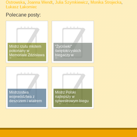
Ostrowska
,
Joanna Wendt
,
Julia Szymkiewicz
,
Monika Strojecka
,
Łukasz Łakomiec
Polecane posty:
Mistrz rzutu młotem
"Życiówki"
pokonany w
świętokrzyskich
Memoriale Zdzisława
biegaczy w
Furmanka
Piasecznie i
Gliwicach
Mistrzostwa
Mistrz Polski
województwa z
najlepszy w
deszczem i wiatrem
sylwestrowym biegu
w Szydłowie