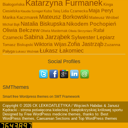
Katarzyna Furmanek
Białogońska
Kinga
Maja Peryt
Ciesielska
Lidia Czarnecka
Kuba Tałaj
Klaudia Szmigiel
Mateusz Borkowski
Marika Kaczmarek
Mateusz Wróbel
Natalia Biskupska
Nikodem Pochopień
Michał Bąk
Oliwia Bełczew
Rafał
Oliwia Masternak
Oliwia Skrzyniarz
Sabina Jarząbek
Sylwester Lepiarz
Czarnecki
Zofia Jastrząb
Wiktoria Wijas
Zuzanna
Tomasz Biskupski
Łukasz Łakomiec
Pałyga
Łukasz Woźniak
Social Profiles
SMThemes
Smart free Wordpress themes on SMT Framework
Copyright © 2026
CK LEKKOATLETYKA / Wojciech Habdas & Janusz
Kędracki
- strona poświęcona kieleckiej i świętokrzyskiej królowej sportu
Designed by
Free WordPress medicine themes
, thanks to:
Best
WordPress themes
,
Caesarean Sections
and
Top WordPress themes