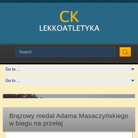
Slide # 2
Czytaj więcej
Brązowy medal Adama Masaczyńskiego
w biegu na przełaj