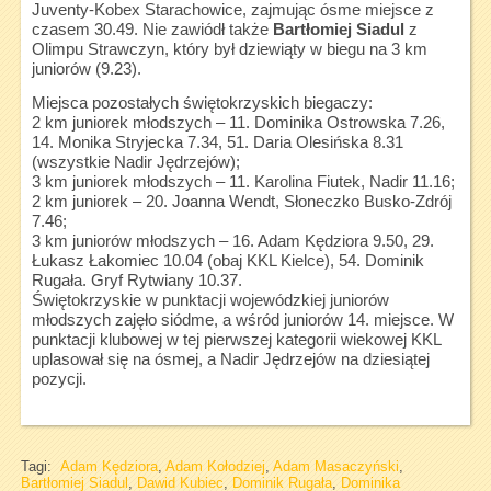
Juventy-Kobex Starachowice, zajmując ósme miejsce z
czasem 30.49. Nie zawiódł także
Bartłomiej Siadul
z
Olimpu Strawczyn, który był dziewiąty w biegu na 3 km
juniorów (9.23).
Miejsca pozostałych świętokrzyskich biegaczy:
2 km juniorek młodszych – 11. Dominika Ostrowska 7.26,
14. Monika Stryjecka 7.34, 51. Daria Olesińska 8.31
(wszystkie Nadir Jędrzejów);
3 km juniorek młodszych – 11. Karolina Fiutek, Nadir 11.16;
2 km juniorek – 20. Joanna Wendt, Słoneczko Busko-Zdrój
7.46;
3 km juniorów młodszych – 16. Adam Kędziora 9.50, 29.
Łukasz Łakomiec 10.04 (obaj KKL Kielce), 54. Dominik
Rugała. Gryf Rytwiany 10.37.
Świętokrzyskie w punktacji wojewódzkiej juniorów
młodszych zajęło siódme, a wśród juniorów 14. miejsce. W
punktacji klubowej w tej pierwszej kategorii wiekowej KKL
uplasował się na ósmej, a Nadir Jędrzejów na dziesiątej
pozycji.
Tagi:
Adam Kędziora
,
Adam Kołodziej
,
Adam Masaczyński
,
Bartłomiej Siadul
,
Dawid Kubiec
,
Dominik Rugała
,
Dominika