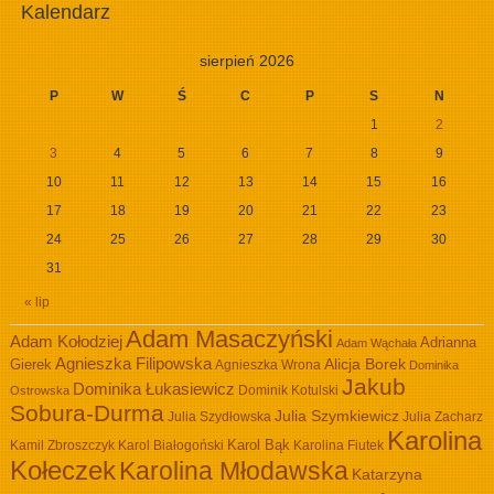
Kalendarz
sierpień 2026
P
W
Ś
C
P
S
N
1
2
3
4
5
6
7
8
9
10
11
12
13
14
15
16
17
18
19
20
21
22
23
24
25
26
27
28
29
30
31
« lip
Adam Masaczyński
Adam Kołodziej
Adrianna
Adam Wąchała
Agnieszka Filipowska
Alicja Borek
Gierek
Agnieszka Wrona
Dominika
Jakub
Dominika Łukasiewicz
Dominik Kotulski
Ostrowska
Sobura-Durma
Julia Szymkiewicz
Julia Szydłowska
Julia Zacharz
Karolina
Kamil Zbroszczyk
Karol Białogoński
Karol Bąk
Karolina Fiutek
Kołeczek
Karolina Młodawska
Katarzyna