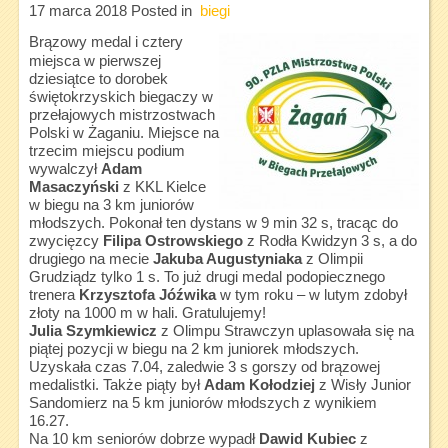
17 marca 2018
Posted in
biegi
Brązowy medal i cztery
miejsca w pierwszej
dziesiątce to dorobek
świętokrzyskich biegaczy w
przełajowych mistrzostwach
Polski w Żaganiu. Miejsce na
trzecim miejscu podium
wywalczył
Adam
Masaczyński
z KKL Kielce
w biegu na 3 km juniorów
młodszych. Pokonał ten dystans w 9 min 32 s, tracąc do
zwycięzcy
Filipa Ostrowskiego
z Rodła Kwidzyn 3 s, a do
drugiego na mecie
Jakuba Augustyniaka
z Olimpii
Grudziądz tylko 1 s. To już drugi medal podopiecznego
trenera
Krzysztofa Jóźwika
w tym roku – w lutym zdobył
złoty na 1000 m w hali. Gratulujemy!
Julia Szymkiewicz
z Olimpu Strawczyn uplasowała się na
piątej pozycji w biegu na 2 km juniorek młodszych.
Uzyskała czas 7.04, zaledwie 3 s gorszy od brązowej
medalistki. Także piąty był
Adam Kołodziej
z Wisły Junior
Sandomierz na 5 km juniorów młodszych z wynikiem
16.27.
Na 10 km seniorów dobrze wypadł
Dawid Kubiec
z