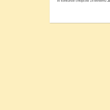
W konkursie chłopców 14-letniemu
J