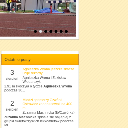
Ostatnie posty
Agnieszka Wrona jeszcze skacze
3
i bije rekordy
Agnieszka Wrona i Zdzisław
sierpień
Włodarczyk
2,91 m skoczyła o tyczce
Agnieszka Wrona
podczas 36...
Młodzi sprinterzy Czwórki
2
Ostrowiec zadebiutowali na 400
m
sierpień
Zuzanna Machnicka (fb/Czwórka)
Zuzanna Machnicka
spisała się najlepiej z
grupki świętokrzyskich lekkoatletów podczas
Mi...