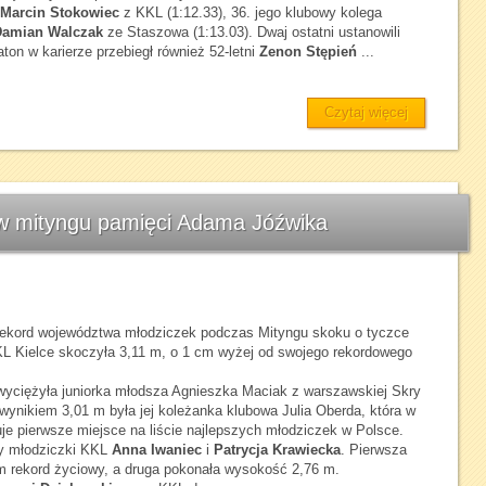
Marcin Stokowiec
z KKL (1:12.33), 36. jego klubowy kolega
Damian Walczak
ze Staszowa (1:13.03). Dwaj ostatni ustanowili
ton w karierze przebiegł również 52-letni
Zenon Stępień
...
Czytaj więcej
w mityngu pamięci Adama Jóźwika
rekord województwa młodziczek podczas Mityngu skoku o tyczce
 Kielce skoczyła 3,11 m, o 1 cm wyżej od swojego rekordowego
Zwyciężyła juniorka młodsza Agnieszka Maciak z warszawskiej Skry
 wynikiem 3,01 m była jej koleżanka klubowa Julia Oberda, która w
je pierwsze miejsce na liście najlepszych młodziczek w Polsce.
ły młodziczki KKL
Anna Iwaniec
i
Patrycja Krawiecka
. Pierwsza
m rekord życiowy, a druga pokonała wysokość 2,76 m.