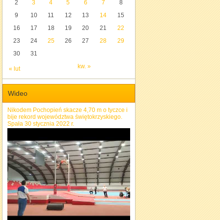
2
3
4
5
6
7
8
9
10
11
12
13
14
15
16
17
18
19
20
21
22
23
24
25
26
27
28
29
30
31
kw. »
« lut
Wideo
Nikodem Pochopień skacze 4,70 m o tyczce i
bije rekord województwa świętokrzyskiego.
Spała 30 stycznia 2022 r.