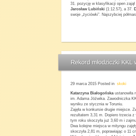
31. pozycję w klasyfikacji open zajął
Jarosław Lubiński
(1:12.57), a 37.
swoje „życiówki”. Najszybciej półmara
Rekord młodziczki KKL 
29 marca 2015
Posted in
skoki
Katarzyna Białogońska
ustanowiła 
im. Adama Jóźwika. Zawodniczka KKL
wyniku ze stycznia w Toruniu.
Zajęła w konkursie drugie miejsce. 
rezultatem 3,31 m. Dopiero trzecia z
tym roku skoczyła już 3,60 m i zajmu
Dwa kolejne miejsca w mityngu zaję
skoczyła 2,81 m, poprawiając o 11 c