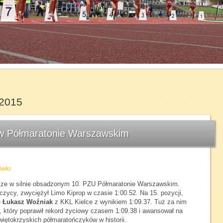
1
2
3
4
5
6
7
 2015
” w Półmaratonie Warszawskim
ówki
cze w silnie obsadzonym 10. PZU Półmaratonie Warszawskim.
czycy, zwyciężył Limo Kiprop w czasie 1:00.52. Na 15. pozycji,
ę
Łukasz Woźniak
z KKL Kielce z wynikiem 1:09.37. Tuż za nim
, który poprawił rekord życiowy czasem 1:09.38 i awansował na
więtokrzyskich półmaratończyków w historii.