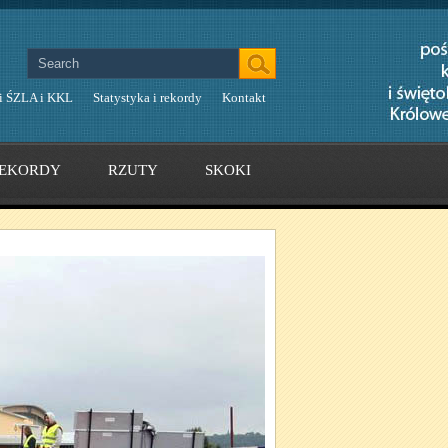
i ŚZLA i KKL
Statystyka i rekordy
Kontakt
EKORDY
RZUTY
SKOKI