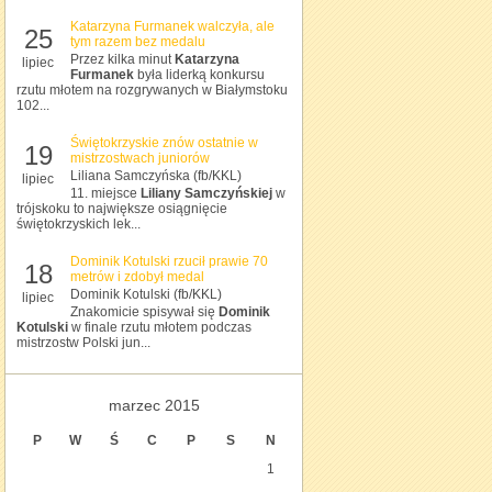
Katarzyna Furmanek walczyła, ale
25
tym razem bez medalu
Przez kilka minut
Katarzyna
lipiec
Furmanek
była liderką konkursu
rzutu młotem na rozgrywanych w Białymstoku
102...
Świętokrzyskie znów ostatnie w
19
mistrzostwach juniorów
Liliana Samczyńska (fb/KKL)
lipiec
11. miejsce
Liliany Samczyńskiej
w
trójskoku to największe osiągnięcie
świętokrzyskich lek...
Dominik Kotulski rzucił prawie 70
18
metrów i zdobył medal
Dominik Kotulski (fb/KKL)
lipiec
Znakomicie spisywał się
Dominik
Kotulski
w finale rzutu młotem podczas
mistrzostw Polski jun...
marzec 2015
P
W
Ś
C
P
S
N
1