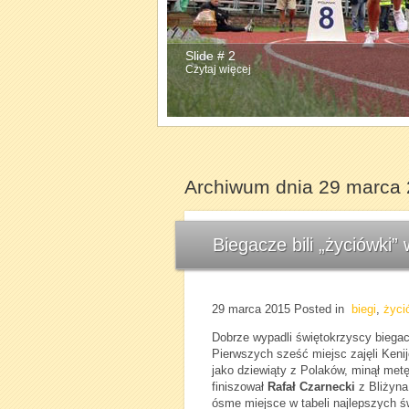
Slide # 2
Czytaj więcej
Archiwum dnia 29 marca
Biegacze bili „życiówki
29 marca 2015
Posted in
biegi
,
życi
Dobrze wypadli świętokrzyscy biega
Pierwszych sześć miejsc zajęli Kenij
jako dziewiąty z Polaków, minął met
finiszował
Rafał Czarnecki
z Bliżyna
ósme miejsce w tabeli najlepszych ś