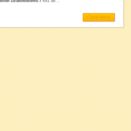
anowi Działowskiemu
z KKL do ...
Czytaj więcej