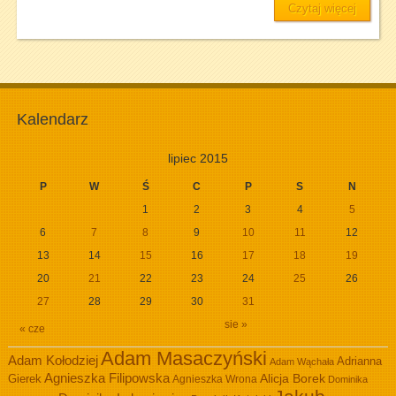
Czytaj więcej
Kalendarz
lipiec 2015
P
W
Ś
C
P
S
N
1
2
3
4
5
6
7
8
9
10
11
12
13
14
15
16
17
18
19
20
21
22
23
24
25
26
27
28
29
30
31
sie »
« cze
Adam Masaczyński
Adam Kołodziej
Adrianna
Adam Wąchała
Agnieszka Filipowska
Alicja Borek
Gierek
Agnieszka Wrona
Dominika