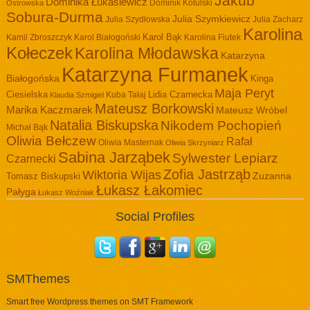
Jakub
Dominika Łukasiewicz
Dominik Kotulski
Ostrowska
Sobura-Durma
Julia Szymkiewicz
Julia Szydłowska
Julia Zacharz
Karolina
Kamil Zbroszczyk
Karol Białogoński
Karol Bąk
Karolina Fiutek
Kołeczek
Karolina Młodawska
Katarzyna
Katarzyna Furmanek
Białogońska
Kinga
Maja Peryt
Ciesielska
Lidia Czarnecka
Kuba Tałaj
Klaudia Szmigiel
Mateusz Borkowski
Marika Kaczmarek
Mateusz Wróbel
Natalia Biskupska
Nikodem Pochopień
Michał Bąk
Oliwia Bełczew
Rafał
Oliwia Masternak
Oliwia Skrzyniarz
Sabina Jarząbek
Sylwester Lepiarz
Czarnecki
Zofia Jastrząb
Wiktoria Wijas
Zuzanna
Tomasz Biskupski
Łukasz Łakomiec
Pałyga
Łukasz Woźniak
Social Profiles
SMThemes
Smart free Wordpress themes on SMT Framework