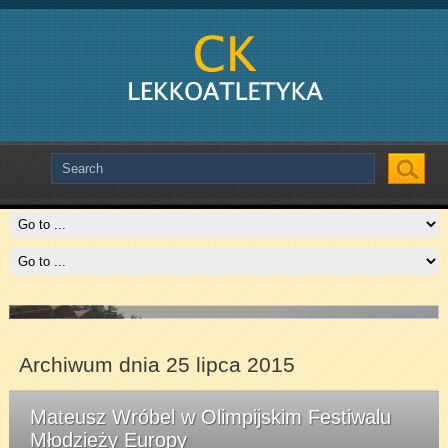
Slide # 2
Czytaj więcej
Archiwum dnia 25 lipca 2015
Mateusz Wróbel w Olimpijskim Festiwalu
Młodzieży Europy