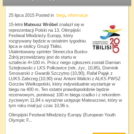
25 lipca 2015
Posted in
biegi
,
informacje
15-letni
Mateusz Wróbel
znalazł się w
reprezentacji Polski na 13. Olimpijski
Festiwal Młodzieży Europy, który
rozgrywany będzie w ostatnim tygodniu
lipca w stolicy Gruzji Tbilisi.
Utalentowany sprinter Słoneczka Busko-
Zdrój przewidziany jest do startu w
sztafecie 4×100 m. Prócz niego zgłoszeni zostali Damian
Sztejkowski z LKS Polkowice (rek. życ. 10,85), Dominik
Smosarski z Gwardii Szczytno (10,90), Rafał Pająk z
LUKS Zabrzeg (10,90) oraz Antoni Walicki z ALKS PWSZ
Gorzów Wielkopolski, który indywidualnie wystartuje w
biegu na 400 m. Ten ostatni prawdopodobnie będzie
rezerwowym, ponieważ 100 m biega rzadko i z rekordem
życiowym 11,84 s wyraźnie ustępuje Mateuszowi, który w
tym roku miał już czas 10,96 s.
Olimpijski Festiwal Młodzieży Europy (European Youth
Olympic F...