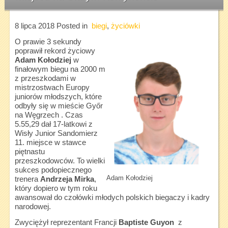
8 lipca 2018
Posted in
biegi
,
życiówki
O prawie 3 sekundy
poprawił rekord życiowy
Adam Kołodziej
w
finałowym biegu na 2000 m
z przeszkodami w
mistrzostwach Europy
juniorów młodszych, które
odbyły się w mieście Győr
na Węgrzech . Czas
5.55,29 dał 17-latkowi z
Wisły Junior Sandomierz
11. miejsce w stawce
piętnastu
przeszkodowców. To wielki
sukces podopiecznego
Adam Kołodziej
trenera
Andrzeja Mirka
,
który dopiero w tym roku
awansował do czołówki młodych polskich biegaczy i kadry
narodowej.
Zwyciężył reprezentant Francji
Baptiste Guyon
z