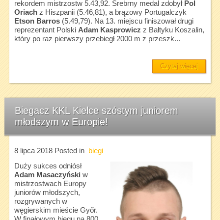
rekordem mistrzostw 5.43,92. Srebrny medal zdobył
Pol
Oriach
z Hiszpanii (5.46,81), a brązowy Portugalczyk
Etson Barros
(5.49,79). Na 13. miejscu finiszował drugi
reprezentant Polski
Adam Kasprowicz
z Bałtyku Koszalin,
który po raz pierwszy przebiegł 2000 m z przeszk...
Czytaj więcej
Biegacz KKL Kielce szóstym juniorem
młodszym w Europie!
8 lipca 2018
Posted in
biegi
Duży sukces odniósł
Adam Masaczyński
w
mistrzostwach Europy
juniorów młodszych,
rozgrywanych w
węgierskim mieście Győr.
W finałowym biegu na 800