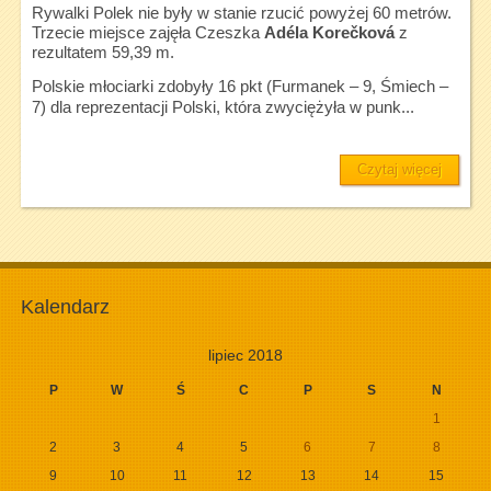
Rywalki Polek nie były w stanie rzucić powyżej 60 metrów.
Trzecie miejsce zajęła Czeszka
Adéla
Korečková
z
rezultatem 59,39 m.
Polskie młociarki zdobyły 16 pkt (Furmanek – 9, Śmiech –
7) dla reprezentacji Polski, która zwyciężyła w punk...
Czytaj więcej
Kalendarz
lipiec 2018
P
W
Ś
C
P
S
N
1
2
3
4
5
6
7
8
9
10
11
12
13
14
15