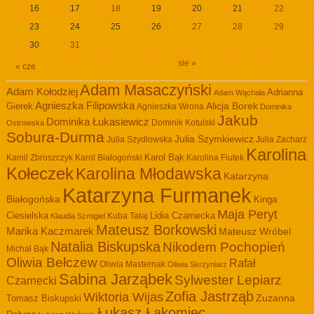
16
17
18
19
20
21
22
23
24
25
26
27
28
29
30
31
sie »
« cze
Adam Masaczyński
Adam Kołodziej
Adrianna
Adam Wąchała
Agnieszka Filipowska
Alicja Borek
Gierek
Agnieszka Wrona
Dominika
Jakub
Dominika Łukasiewicz
Dominik Kotulski
Ostrowska
Sobura-Durma
Julia Szymkiewicz
Julia Szydłowska
Julia Zacharz
Karolina
Kamil Zbroszczyk
Karol Białogoński
Karol Bąk
Karolina Fiutek
Kołeczek
Karolina Młodawska
Katarzyna
Katarzyna Furmanek
Białogońska
Kinga
Maja Peryt
Ciesielska
Lidia Czarnecka
Kuba Tałaj
Klaudia Szmigiel
Mateusz Borkowski
Marika Kaczmarek
Mateusz Wróbel
Natalia Biskupska
Nikodem Pochopień
Michał Bąk
Oliwia Bełczew
Rafał
Oliwia Masternak
Oliwia Skrzyniarz
Sabina Jarząbek
Sylwester Lepiarz
Czarnecki
Zofia Jastrząb
Wiktoria Wijas
Zuzanna
Tomasz Biskupski
Łukasz Łakomiec