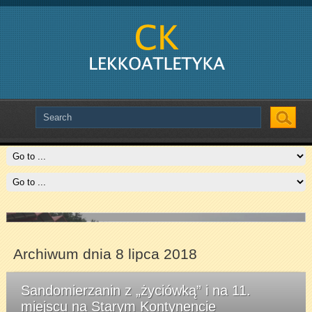
Slide # 2
Czytaj więcej
Archiwum dnia 8 lipca 2018
Sandomierzanin z „życiówką” i na 11.
miejscu na Starym Kontynencie