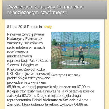
Zwycięstwo Katarzyny Furmanek w
młodzieżowym czwórmeczu
8 lipca 2018
Posted in
rzuty
Pewnym zwycięstwem
Katarzyny Furmanek
zakończył się konkurs
rzutu młotem w ramach
czwórmeczu
młodzieżowych
reprezentacji Polski, Czech
Słowenii i Węgier w
Krakowie. Zawodniczka
KKL Kielce już w pierwszej
Katarzyna Furmanek
próbie objęła zdecydowane
prowadzenie z wynikiem
65,99 m, w drugiej poprawiła się jeszcze na 67,00 m.
Kolejne trzy rzuty miała nieważne, a w ostatniej kolejce
zaliczyła 62,70 m. Drugie miejsce zajęła druga
reprezentantka Polski
Aleksandra Śmiech
z Agrosu
Zamość, która ustanowiła rekord życiowy 64,86 m.