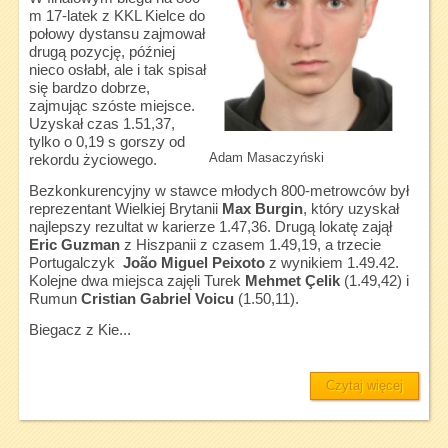
m 17-latek z KKL Kielce do
połowy dystansu zajmował
drugą pozycję, później
nieco osłabł, ale i tak spisał
się bardzo dobrze,
zajmując szóste miejsce.
Uzyskał czas 1.51,37,
tylko o 0,19 s gorszy od
Adam Masaczyński
rekordu życiowego.
Bezkonkurencyjny w stawce młodych 800-metrowców był
reprezentant Wielkiej Brytanii
Max Burgin
, który uzyskał
najlepszy rezultat w karierze 1.47,36. Drugą lokatę zajął
Eric Guzman
z Hiszpanii z czasem 1.49,19, a trzecie
Portugalczyk
João Miguel Peixoto
z wynikiem 1.49.42.
Kolejne dwa miejsca zajęli Turek
Mehmet Çelik
(1.49,42) i
Rumun
Cristian Gabriel Voicu
(1.50,11).
Biegacz z Kie...
Czytaj więcej