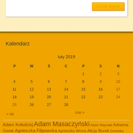
Czytaj więcej
Kalendarz
luty 2019
P
W
Ś
C
P
S
N
1
2
3
4
5
6
7
8
9
10
11
12
13
14
15
16
17
18
19
20
21
22
23
24
25
26
27
28
mar »
« sty
Adam Masaczyński
Adam Kołodziej
Adrianna
Adam Wąchała
Agnieszka Filipowska
Alicja Borek
Gierek
Agnieszka Wrona
Dominika