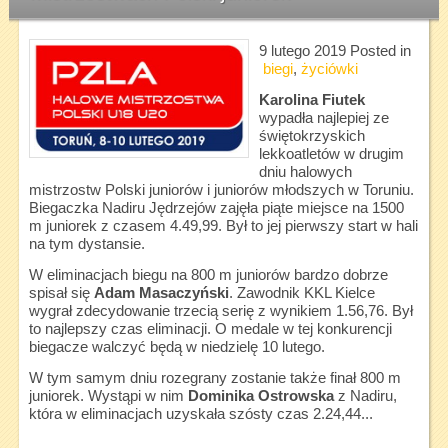
9 lutego 2019
Posted in
biegi
,
życiówki
Karolina Fiutek
wypadła najlepiej ze
świętokrzyskich
lekkoatletów w drugim
dniu halowych
mistrzostw Polski juniorów i juniorów młodszych w Toruniu.
Biegaczka Nadiru Jędrzejów zajęła piąte miejsce na 1500
m juniorek z czasem 4.49,99. Był to jej pierwszy start w hali
na tym dystansie.
W eliminacjach biegu na 800 m juniorów bardzo dobrze
spisał się
Adam Masaczyński
. Zawodnik KKL Kielce
wygrał zdecydowanie trzecią serię z wynikiem 1.56,76. Był
to najlepszy czas eliminacji. O medale w tej konkurencji
biegacze walczyć będą w niedzielę 10 lutego.
W tym samym dniu rozegrany zostanie także finał 800 m
juniorek. Wystąpi w nim
Dominika Ostrowska
z Nadiru,
która w eliminacjach uzyskała szósty czas 2.24,44...