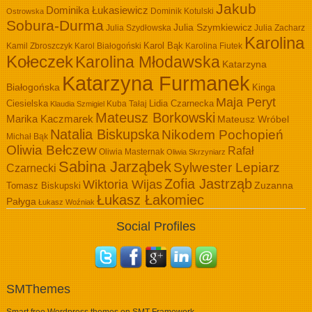
Jakub
Dominika Łukasiewicz
Dominik Kotulski
Ostrowska
Sobura-Durma
Julia Szymkiewicz
Julia Szydłowska
Julia Zacharz
Karolina
Kamil Zbroszczyk
Karol Białogoński
Karol Bąk
Karolina Fiutek
Kołeczek
Karolina Młodawska
Katarzyna
Katarzyna Furmanek
Białogońska
Kinga
Maja Peryt
Ciesielska
Lidia Czarnecka
Kuba Tałaj
Klaudia Szmigiel
Mateusz Borkowski
Marika Kaczmarek
Mateusz Wróbel
Natalia Biskupska
Nikodem Pochopień
Michał Bąk
Oliwia Bełczew
Rafał
Oliwia Masternak
Oliwia Skrzyniarz
Sabina Jarząbek
Sylwester Lepiarz
Czarnecki
Zofia Jastrząb
Wiktoria Wijas
Zuzanna
Tomasz Biskupski
Łukasz Łakomiec
Pałyga
Łukasz Woźniak
Social Profiles
SMThemes
Smart free Wordpress themes on SMT Framework