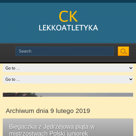
Slide # 2
Czytaj więcej
Archiwum dnia 9 lutego 2019
Biegaczka z Jędrzejowa piąta w
mistrzostwach Polski juniorek