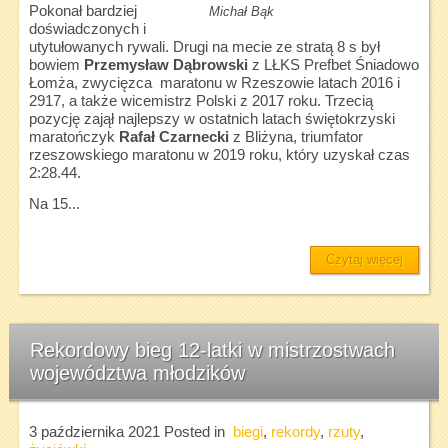
Pokonał bardziej
Michał Bąk
doświadczonych i
utytułowanych rywali. Drugi na mecie ze stratą 8 s był
bowiem
Przemysław Dąbrowski
z LŁKS Prefbet Śniadowo
Łomża, zwycięzca maratonu w Rzeszowie latach 2016 i
2917, a także wicemistrz Polski z 2017 roku. Trzecią
pozycję zajął najlepszy w ostatnich latach świętokrzyski
maratończyk
Rafał Czarnecki
z Bliżyna, triumfator
rzeszowskiego maratonu w 2019 roku, który uzyskał czas
2:28.44.
Na 15...
Czytaj więcej
Rekordowy bieg 12-latki w mistrzostwach
województwa młodzików
3 października 2021
Posted in
biegi
,
rekordy
,
rzuty
,