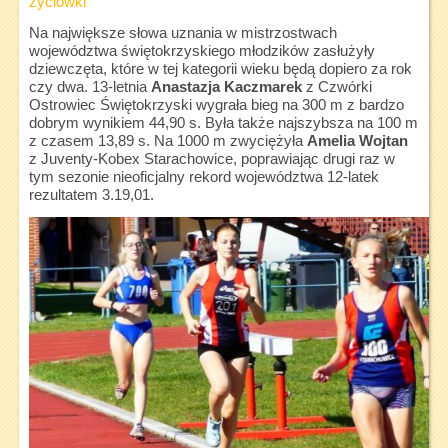
życiówki
Na największe słowa uznania w mistrzostwach
województwa świętokrzyskiego młodzików zasłużyły
dziewczęta, które w tej kategorii wieku będą dopiero za rok
czy dwa. 13-letnia
Anastazja Kaczmarek
z Czwórki
Ostrowiec Świętokrzyski wygrała bieg na 300 m z bardzo
dobrym wynikiem 44,90 s. Była także najszybsza na 100 m
z czasem 13,89 s. Na 1000 m zwyciężyła
Amelia Wojtan
z Juventy-Kobex Starachowice, poprawiając drugi raz w
tym sezonie nieoficjalny rekord województwa 12-latek
rezultatem 3.19,01.