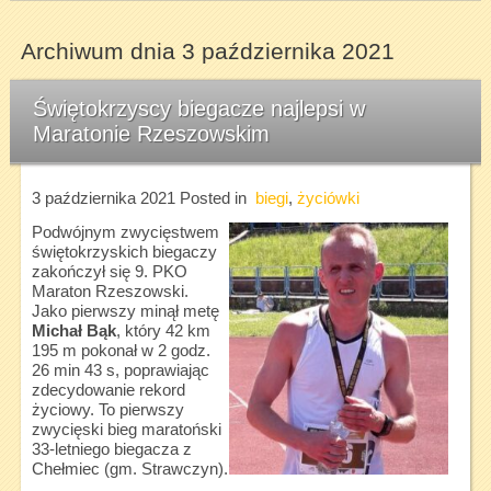
Archiwum dnia 3 października 2021
Świętokrzyscy biegacze najlepsi w
Maratonie Rzeszowskim
3 października 2021
Posted in
biegi
,
życiówki
Podwójnym zwycięstwem
świętokrzyskich biegaczy
zakończył się 9. PKO
Maraton Rzeszowski.
Jako pierwszy minął metę
Michał Bąk
, który 42 km
195 m pokonał w 2 godz.
26 min 43 s, poprawiając
zdecydowanie rekord
życiowy. To pierwszy
zwycięski bieg maratoński
33-letniego biegacza z
Chełmiec (gm. Strawczyn).