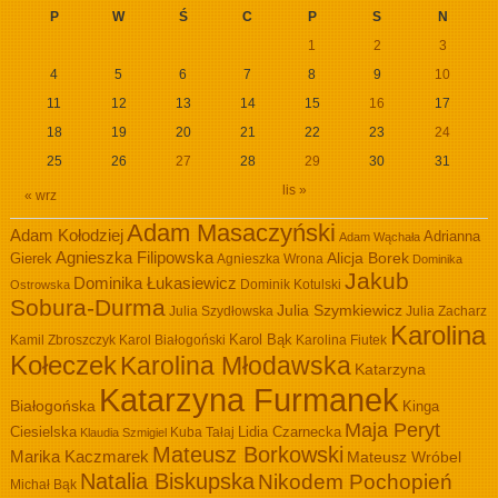
P
W
Ś
C
P
S
N
1
2
3
4
5
6
7
8
9
10
11
12
13
14
15
16
17
18
19
20
21
22
23
24
25
26
27
28
29
30
31
lis »
« wrz
Adam Masaczyński
Adam Kołodziej
Adrianna
Adam Wąchała
Agnieszka Filipowska
Alicja Borek
Gierek
Agnieszka Wrona
Dominika
Jakub
Dominika Łukasiewicz
Dominik Kotulski
Ostrowska
Sobura-Durma
Julia Szymkiewicz
Julia Szydłowska
Julia Zacharz
Karolina
Kamil Zbroszczyk
Karol Białogoński
Karol Bąk
Karolina Fiutek
Kołeczek
Karolina Młodawska
Katarzyna
Katarzyna Furmanek
Białogońska
Kinga
Maja Peryt
Ciesielska
Lidia Czarnecka
Kuba Tałaj
Klaudia Szmigiel
Mateusz Borkowski
Marika Kaczmarek
Mateusz Wróbel
Natalia Biskupska
Nikodem Pochopień
Michał Bąk