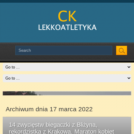
Slide # 2
Czytaj więcej
Archiwum dnia 17 marca 2022
14 zwycięstw biegaczki z Bliżyna,
rekordzistka z Krakowa. Maraton kobiet