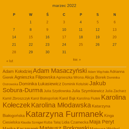
marzec 2022
P
W
Ś
C
P
S
N
1
2
3
4
5
6
7
8
9
10
11
12
13
14
15
16
17
18
19
20
21
22
23
24
25
26
27
28
29
30
31
kw. »
« lut
Adam Masaczyński
Adam Kołodziej
Adrianna
Adam Wąchała
Agnieszka Filipowska
Alicja Borek
Gierek
Agnieszka Wrona
Dominika
Jakub
Dominika Łukasiewicz
Dominik Kotulski
Ostrowska
Sobura-Durma
Julia Szymkiewicz
Julia Szydłowska
Julia Zacharz
Karolina
Kamil Zbroszczyk
Karol Białogoński
Karol Bąk
Karolina Fiutek
Kołeczek
Karolina Młodawska
Katarzyna
Katarzyna Furmanek
Białogońska
Kinga
Maja Peryt
Ciesielska
Lidia Czarnecka
Kuba Tałaj
Klaudia Szmigiel
Mateusz Borkowski
Marika Kaczmarek
Mateusz Wróbel