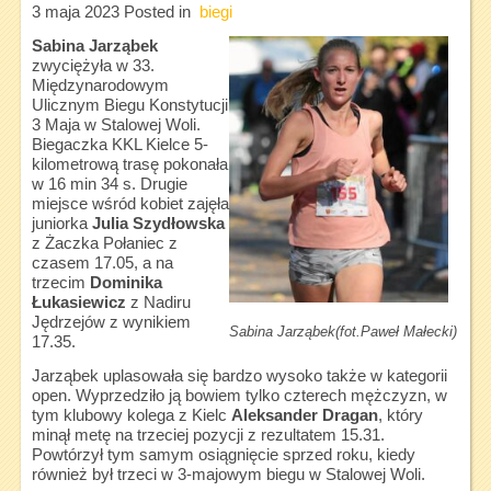
3 maja 2023
Posted in
biegi
Sabina Jarząbek
zwyciężyła w 33.
Międzynarodowym
Ulicznym Biegu Konstytucji
3 Maja w Stalowej Woli.
Biegaczka KKL Kielce 5-
kilometrową trasę pokonała
w 16 min 34 s. Drugie
miejsce wśród kobiet zajęła
juniorka
Julia Szydłowska
z Żaczka Połaniec z
czasem 17.05, a na
trzecim
Dominika
Łukasiewicz
z Nadiru
Jędrzejów z wynikiem
Sabina Jarząbek(fot.Paweł Małecki)
17.35.
Jarząbek uplasowała się bardzo wysoko także w kategorii
open. Wyprzedziło ją bowiem tylko czterech mężczyzn, w
tym klubowy kolega z Kielc
Aleksander Dragan
, który
minął metę na trzeciej pozycji z rezultatem 15.31.
Powtórzył tym samym osiągnięcie sprzed roku, kiedy
również był trzeci w 3-majowym biegu w Stalowej Woli.