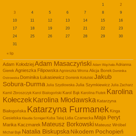
1
2
3
4
5
6
7
8
9
10
11
12
13
14
15
16
17
18
19
20
21
22
23
24
25
26
27
28
29
30
31
« lip
Adam Masaczyński
Adam Kołodziej
Adrianna
Adam Wąchała
Agnieszka Filipowska
Alicja Borek
Gierek
Agnieszka Wrona
Dominika
Jakub
Dominika Łukasiewicz
Dominik Kotulski
Ostrowska
Sobura-Durma
Julia Szymkiewicz
Julia Szydłowska
Julia Zacharz
Karolina
Kamil Zbroszczyk
Karol Białogoński
Karol Bąk
Karolina Fiutek
Kołeczek
Karolina Młodawska
Katarzyna
Katarzyna Furmanek
Białogońska
Kinga
Maja Peryt
Ciesielska
Lidia Czarnecka
Kuba Tałaj
Klaudia Szmigiel
Mateusz Borkowski
Marika Kaczmarek
Mateusz Wróbel
Natalia Biskupska
Nikodem Pochopień
Michał Bąk