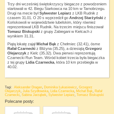
Trzy dni wcześniej świętokrzyscy biegacze z powodzeniem
startowali w 42. Biegu Siarkowca na 10 km w Tarnobrzegu.
Drugi na mecie był
Sylwester Lepiarz
z LKB Rudnik z
czasem 31.01. O 20 s wyprzedził go
Andrzej Starżyński
z
Końskowoli w województwie lubelskim, który również
reprezentował LKB Rudnik. Na trzecim miejscu finiszował
Tomasz Biskupski
z grupy Zabiegani w Kielcach z
wynikiem 31.31.
Piątą lokatę zajął
Michał Bąk
z Chełmiec (32.41), ósme
Rafał Czarnecki
z Bliżyna (35.25), a dziesiątą
Grzegorz
Olejarczyk
z Kielc (35.32). Dwa pierwsi reprezentują
Czarnecki Run Team. Wśród kobiet trzecia była biegaczka
z tej grupy
Lidia Czarnecka
, która 10 km przebiegła w
40.02.
Tagi:
Aleksander Dragan
,
Dominika Łukasiewicz
,
Grzegorz
Olejarczyk
,
Julia Szydłowska
,
Lidia Czarnecka
,
Michał Bąk
,
Rafał
Czarnecki
,
Sabina Jarząbek
,
Sylwester Lepiarz
,
Tomasz Biskupski
Polecane posty: