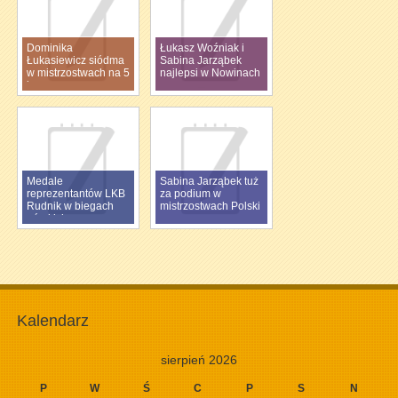
Dominika
Łukasz Woźniak i
Łukasiewicz siódma
Sabina Jarząbek
w mistrzostwach na 5
najlepsi w Nowinach
km
Medale
Sabina Jarząbek tuż
reprezentantów LKB
za podium w
Rudnik w biegach
mistrzostwach Polski
górskich
Kalendarz
sierpień 2026
P
W
Ś
C
P
S
N