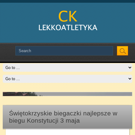
Slide # 2
Czytaj więcej
Świętokrzyskie biegaczki najlepsze w
biegu Konstytucji 3 maja